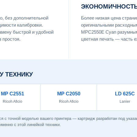
ЭКОНОМИЧНОСТЬ
о, без дополнительной
Более низкая цена страни
димости калибровки.
оригинальными расходны
замену быстрой и удобной
MPC2550E Cyan разумным
 простоя.
цветная печать — часть 
У ТЕХНИКУ
MP C2551
MP C2050
LD 625C
Ricoh Aficio
Ricoh Aficio
Lanier
я с точной моделью вашего принтера — картридж разработан под указанн
менно с этой линейкой техники.