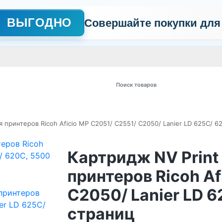
ВЫГОДНО
Совершайте покупки для
АЖНО
Сертификаты
Контакты
Промо
Политика обработки пер
 товаров
 принтеров Ricoh Aficio MP C2051/ C2551/ C2050/ Lanier LD 625C/ 6
Картридж NV Prin
принтеров Ricoh Af
C2050/ Lanier LD 
страниц