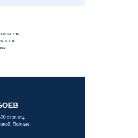
важны как
уклетов,
ажа.
БОЕВ
500 страниц,
никой. Полные