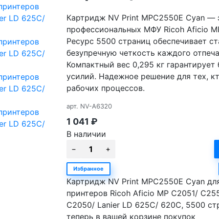
Картридж NV Print MPC2550E Cyan — 
профессиональных МФУ Ricoh Aficio MP
Ресурс 5500 страниц обеспечивает с
безупречную четкость каждого отпеча
Компактный вес 0,295 кг гарантирует
усилий. Надежное решение для тех, кт
рабочих процессов.
арт.
NV-A6320
1 041
₽
В наличии
Избранное
Картридж NV Print MPC2550E Cyan дл
принтеров Ricoh Aficio MP C2051/ C255
C2050/ Lanier LD 625C/ 620C, 5500 ст
теперь в вашей корзине покупок