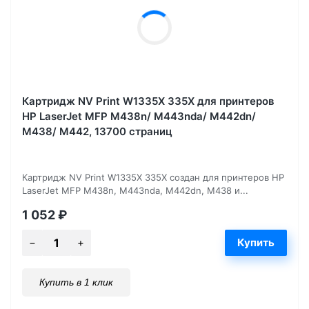
Картридж NV Print W1335X 335X для принтеров
HP LaserJet MFP M438n/ M443nda/ M442dn/
M438/ M442, 13700 страниц
Картридж NV Print W1335X 335X создан для принтеров HP
LaserJet MFP M438n, M443nda, M442dn, M438 и...
1 052
₽
Купить в 1 клик