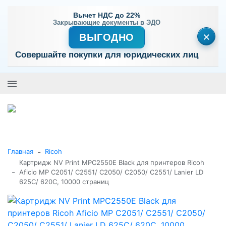
Вычет НДС до 22%
Закрывающие документы в ЭДО
×
ВЫГОДНО
Совершайте покупки для юридических лиц
+7 (495) 477-56-25
Заказать звонок
0
0
Каталог товаров
-
Главная
Ricoh
Картридж NV Print MPC2550E Black для принтеров Ricoh
-
Aficio MP C2051/ C2551/ C2050/ C2050/ C2551/ Lanier LD
625C/ 620C, 10000 страниц