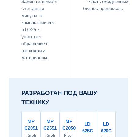
Замена занимает
— часть ежедневных
считанные
бизнес-процессов.
минуты, а
компактный вес
в 0,325 кг
упрощает
обращение с
расходным
материалом.
РАЗРАБОТАН ПОД ВАШУ
ТЕХНИКУ
MP
MP
MP
LD
LD
C2051
C2551
C2050
625C
620C
Ricoh
Ricoh
Ricoh