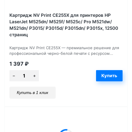
Картридж NV Print CE255X для принтеров HP
LaserJet M525dn/ M525f/ M525c/ Pro M521dw/
M521dn/ P3015/ P3015d/ P3015dn/ P3015x, 12500
страниц
Картридж NV Print CE255X — премиальное решение для
профессиональной черно-белой печати с ресурсом...
1 397
₽
Купить в 1 клик