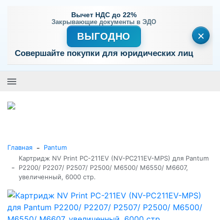
Вычет НДС до 22%
Закрывающие документы в ЭДО
×
ВЫГОДНО
Совершайте покупки для юридических лиц
+7 (495) 477-56-25
Заказать звонок
0
0
Каталог товаров
-
Главная
Pantum
Картридж NV Print PC-211EV (NV-PC211EV-MPS) для Pantum
-
P2200/ P2207/ P2507/ P2500/ M6500/ M6550/ M6607,
увеличенный, 6000 стр.