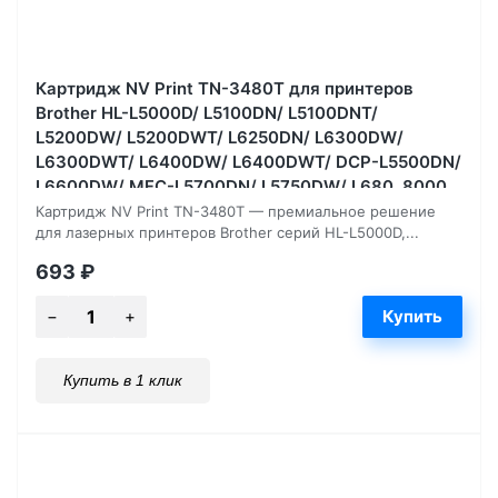
Картридж NV Print TN-3480T для принтеров
Brother HL-L5000D/ L5100DN/ L5100DNT/
L5200DW/ L5200DWT/ L6250DN/ L6300DW/
L6300DWT/ L6400DW/ L6400DWT/ DCP-L5500DN/
L6600DW/ MFC-L5700DN/ L5750DW/ L680, 8000
страниц
Картридж NV Print TN-3480T — премиальное решение
для лазерных принтеров Brother серий HL-L5000D,...
693
₽
Купить в 1 клик