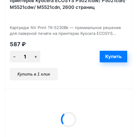
принтеров Kyocera ECOSYS P5021cdw/ P5021cdn/
M5521cdw/ M5521cdn, 2600 страниц
Картридж NV Print TK-5230Bk — премиальное решение
для лазерной печати на принтерах Kyocera ECOSYS...
587
₽
Купить в 1 клик