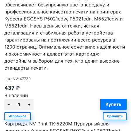
обеспечивает безупречную цветопередачу и
профессиональное качество печати на принтерах
Kyocera ECOSYS P5021cdw, P5021cdn, M5521cdw и
M5521cdn. Насыщенные оттенки, чёткая
детализация и стабильная работа устройства
гарантированы на протяжении всего ресурса в
1200 страниц. Оптимальное сочетание надёжности
и экономичности делает этот картридж
достойным выбором для тех, кто ценит высокие
стандарты печати.
арт.
NV-47739
437
₽
В наличии
Избранное
Сравнить
Картридж NV Print TK-5220M Пурпурный для
принтеров Kyocera ECOSYS P5021cdw/ P5021cdn/