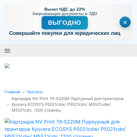
Вычет НДС до 22%
Закрывающие документы в ЭДО
×
ВЫГОДНО
Совершайте покупки для юридических лиц
+7 (495) 477-56-25
Заказать звонок
0
0
Каталог товаров
-
Главная
Kyocera
Картридж NV Print TK-5220M Пурпурный для принтеров
-
Kyocera ECOSYS P5021cdw/ P5021cdn/ M5521cdw/
M5521cdn, 1200 страниц