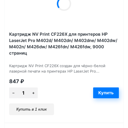
Картридж NV Print CF226X для принтеров HP
LaserJet Pro M402d/ M402dn/ M402dne/ M402dw/
M402n/ M426dw/ M426fdn/ M426fdw, 9000
страниц
Картридж NV Print CF226X создан для чёрно-белой
лазерной печати на принтерах HP LaserJet Pro...
847
₽
Купить в 1 клик