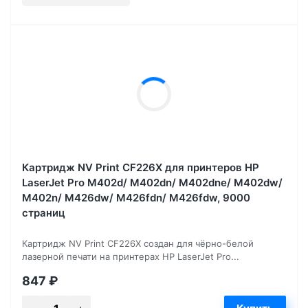
Картридж NV Print CF226X для принтеров HP
LaserJet Pro M402d/ M402dn/ M402dne/ M402dw/
M402n/ M426dw/ M426fdn/ M426fdw, 9000
страниц
Картридж NV Print CF226X создан для чёрно-белой
лазерной печати на принтерах HP LaserJet Pro...
847
₽