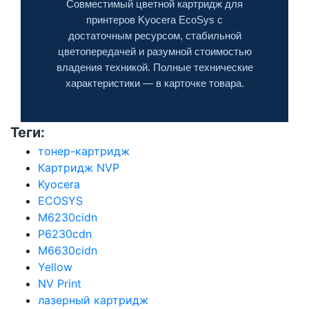
Совместимый цветной картридж для
принтеров Kyocera EcoSys с
достаточным ресурсом, стабильной
цветопередачей и разумной стоимостью
владения техникой. Полные технические
характеристики — в карточке товара.
Теги:
тонер-картридж
Картридж NVP
Kyocera
ECOSYS
M6230cidn
P6230cdn
M6630cidn
Yellow
NV Print
лазерный картридж