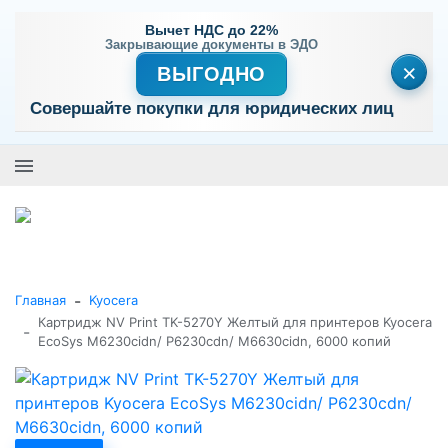
Вычет НДС до 22%
Закрывающие документы в ЭДО
×
ВЫГОДНО
Совершайте покупки для юридических лиц
+7 (495) 477-56-25
Заказать звонок
0
0
Каталог товаров
-
Главная
Kyocera
Картридж NV Print TK-5270Y Желтый для принтеров Kyocera
-
EcoSys M6230cidn/ P6230cdn/ M6630cidn, 6000 копий