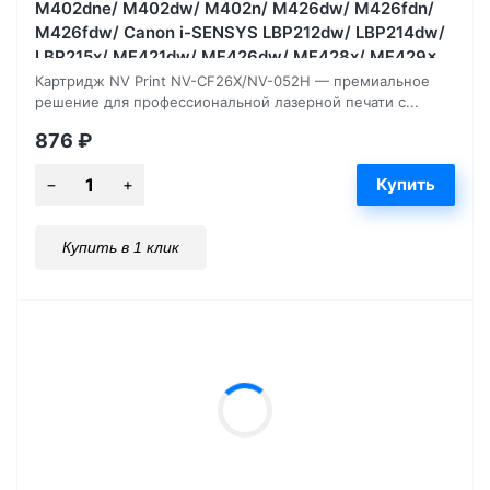
M402dne/ M402dw/ M402n/ M426dw/ M426fdn/
M426fdw/ Canon i-SENSYS LBP212dw/ LBP214dw/
LBP215x/ MF421dw/ MF426dw/ MF428x/ MF429x
9200, страниц
Картридж NV Print NV-CF26X/NV-052H — премиальное
решение для профессиональной лазерной печати с...
876
₽
Купить в 1 клик