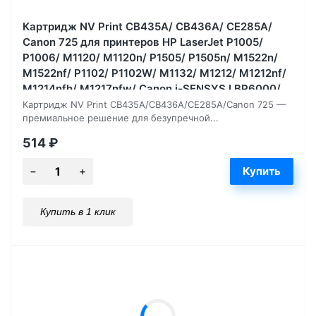
Картридж NV Print CB435A/ CB436A/ CE285A/
Canon 725 для принтеров HP LaserJet P1005/
P1006/ M1120/ M1120n/ P1505/ P1505n/ M1522n/
M1522nf/ P1102/ P1102W/ M1132/ M1212/ M1212nf/
M1214nfh/ M1217nfw/ Canon i-SENSYS LBP6000/
LBP6000B, 2000 страниц
Картридж NV Print CB435A/CB436A/CE285A/Canon 725 —
премиальное решение для безупречной...
514
₽
Купить в 1 клик