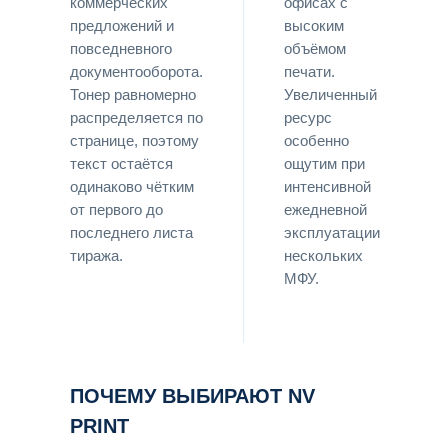
коммерческих
офисах с
предложений и
высоким
повседневного
объёмом
документооборота.
печати.
Тонер равномерно
Увеличенный
распределяется по
ресурс
странице, поэтому
особенно
текст остаётся
ощутим при
одинаково чётким
интенсивной
от первого до
ежедневной
последнего листа
эксплуатации
тиража.
нескольких
МФУ.
ПОЧЕМУ ВЫБИРАЮТ NV
PRINT