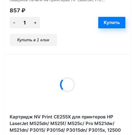
857
₽
Купить в 1 клик
Картридж NV Print CE255X для принтеров HP
LaserJet M525dn/ M525f/ M525c/ Pro M521dw/
M521dn/ P3015/ P3015d/ P3015dn/ P3015x, 12500