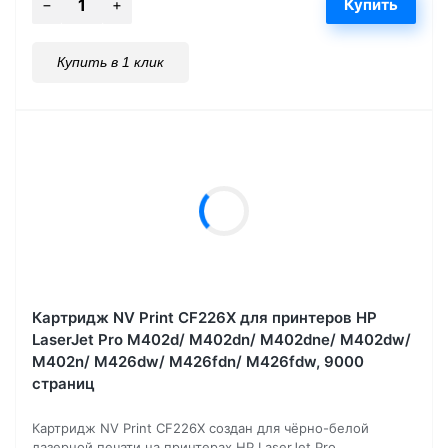
Купить в 1 клик
Картридж NV Print CF226X для принтеров HP
LaserJet Pro M402d/ M402dn/ M402dne/ M402dw/
M402n/ M426dw/ M426fdn/ M426fdw, 9000
страниц
Картридж NV Print CF226X создан для чёрно-белой
лазерной печати на принтерах HP LaserJet Pro...