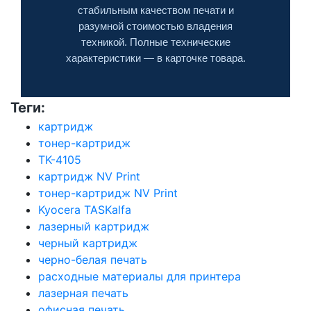
стабильным качеством печати и
разумной стоимостью владения
техникой. Полные технические
характеристики — в карточке товара.
Теги:
картридж
тонер-картридж
TK-4105
картридж NV Print
тонер-картридж NV Print
Kyocera TASKalfa
лазерный картридж
черный картридж
черно-белая печать
расходные материалы для принтера
лазерная печать
офисная печать