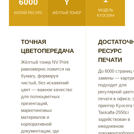
6000
Y
МОДЕЛЬ
КОПИЙ РЕСУРС
ЖЁЛТЫЙ ТОНЕР
KYOCERA
ТОЧНАЯ
ДОСТАТОЧ
ЦВЕТОПЕРЕДАЧА
РЕСУРС
ПЕЧАТИ
Жёлтый тонер NV Print
равномерно ложится на
До 6000 страниц 
бумагу, формируя
замены — картр
чистый, без искажений
подходит для
цвет — важное качество
регулярной цвет
для полноцветных
печати в офисе, 
презентаций,
принтер Kyocera 
маркетинговых
Taskalfa-2550ci
материалов и
задействован в
корпоративной
ежедневном
документации, где
документооборот