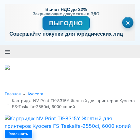
Вычет НДС до 22%
Закрывающие документы в ЭДО
×
ВЫГОДНО
Совершайте покупки для юридических лиц
+7 (495) 477-56-25
Заказать звонок
0
0
Каталог товаров
-
Главная
Kyocera
Картридж NV Print TK-8315Y Желтый для принтеров Kyocera
-
FS-Taskalfa-2550ci, 6000 копий
Увеличить