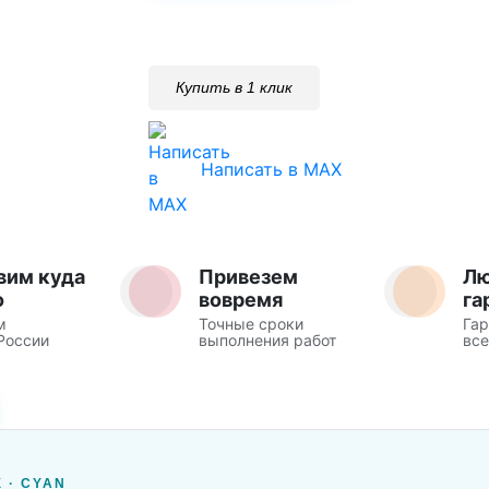
Купить в 1 клик
Написать в MAX
вим куда
Привезем
Л
о
вовремя
га
м
Точные сроки
Гар
России
выполнения работ
все
 · CYAN