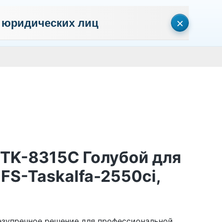
×
 юридических лиц
сональных данных
Пользовательское соглашение
Политика кон
Личный кабинет
0
0
Корзина
Поиск
пуста
 TK-8315С Голубой для
FS-Taskalfa-2550ci,
безупречное решение для профессиональной