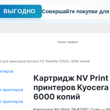
ВЫГОДНО
Совершайте покупки для
АЖНО
Сертификаты
Контакты
Промо
Политика обработки пер
 товаров
 для принтеров Kyocera FS-Taskalfa-2550ci, 6000 копий
Картридж NV Print
принтеров Kyocera 
6000 копий
Картридж NV Print TK-8315C Cyan — 