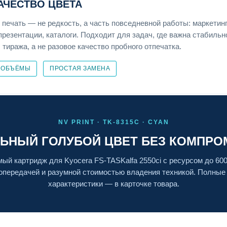
КАЧЕСТВО ЦВЕТА
 печать — не редкость, а часть повседневной работы: маркетин
презентации, каталоги. Подходит для задач, где важна стабильн
тиража, а не разовое качество пробного отпечатка.
 ОБЪЁМЫ
ПРОСТАЯ ЗАМЕНА
NV PRINT · TK-8315C · CYAN
ЬНЫЙ ГОЛУБОЙ ЦВЕТ БЕЗ КОМПР
ый картридж для Kyocera FS-TASKalfa 2550ci с ресурсом до 600
опередачей и разумной стоимостью владения техникой. Полные
характеристики — в карточке товара.