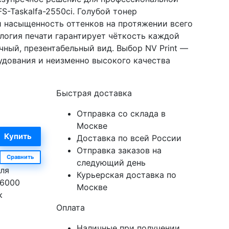
S-Taskalfa-2550ci. Голубой тонер
и насыщенность оттенков на протяжении всего
ология печати гарантирует чёткость каждой
чный, презентабельный вид. Выбор NV Print —
удования и неизменно высокого качества
Быстрая доставка
Отправка со склада в
Москве
Доставка по всей России
Отправка заказов на
Сравнить
следующий день
для
Курьерская доставка по
 6000
Москве
к
Оплата
Наличные при получении