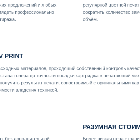
ских предложений и любых
регулярной цветной печат
глядеть профессионально
сократить количество за
тиража.
объём.
 PRINT
асходных материалов, проходящий собственный контроль качес
остава тонера до точности посадки картриджа в печатающий ме
 получить результат печати, сопоставимый с оригинальными ка
имости владения техникой.
РАЗУМНАЯ СТОИ
о, без дополнительной
Более низкая цена страни