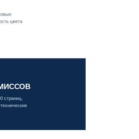
говые
ость цвета
ОМИССОВ
0 страниц,
 технические