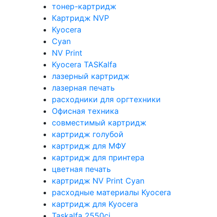
тонер-картридж
Картридж NVP
Kyocera
Cyan
NV Print
Kyocera TASKalfa
лазерный картридж
лазерная печать
расходники для оргтехники
Офисная техника
совместимый картридж
картридж голубой
картридж для МФУ
картридж для принтера
цветная печать
картридж NV Print Cyan
расходные материалы Kyocera
картридж для Kyocera
Taskalfa 2550ci