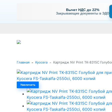
Вычет НДС до 22%
Закрывающие документы в ЭДО
Оплата
Доставка и самовывоз
Гарантия и сервис
В
+7 (495) 477-56-25
Заказать звонок
Каталог
-
-
Главная
Kyocera
Картридж NV Print TK-8315С Голубой
Увеличить