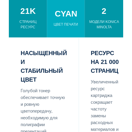
21K
2
CYAN
СТРАНИЦ
МОДЕЛИ KONICA
ЦВЕТ ПЕЧАТИ
РЕСУРС
MINOLTA
НАСЫЩЕННЫЙ
РЕСУРС
И
НА 21 000
СТАБИЛЬНЫЙ
СТРАНИЦ
ЦВЕТ
Увеличенный
ресурс
Голубой тонер
картриджа
обеспечивает точную
сокращает
и ровную
частоту
цветопередачу,
замены
необходимую для
расходных
полиграфии
материалов и
презентаций,