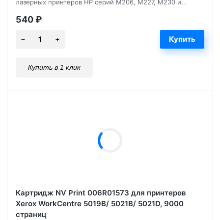
лазерных принтеров HP серий M206, M227, M230 и...
540
₽
Купить в 1 клик
Картридж NV Print 006R01573 для принтеров
Xerox WorkCentre 5019B/ 5021B/ 5021D, 9000
страниц