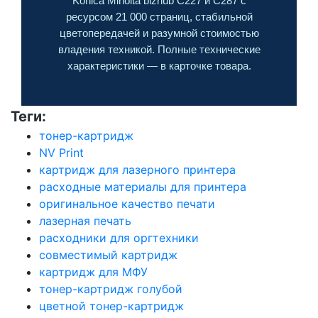
Konica Minolta bizhub C227 и C287 с
ресурсом 21 000 страниц, стабильной
цветопередачей и разумной стоимостью
владения техникой. Полные технические
характеристики — в карточке товара.
Теги:
тонер-картридж
NV Print
картридж для лазерного принтера
расходные материалы для принтера
оригинальное качество печати
лазерная печать
расходники для оргтехники
совместимый картридж
картридж для МФУ
тонер-картридж голубой
цветной тонер-картридж