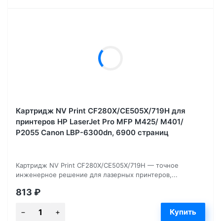
Картридж NV Print CF280X/CE505X/719H для
принтеров HP LaserJet Pro MFP M425/ M401/
P2055 Canon LBP-6300dn, 6900 страниц
Картридж NV Print CF280X/CE505X/719H — точное
инженерное решение для лазерных принтеров,...
813
₽