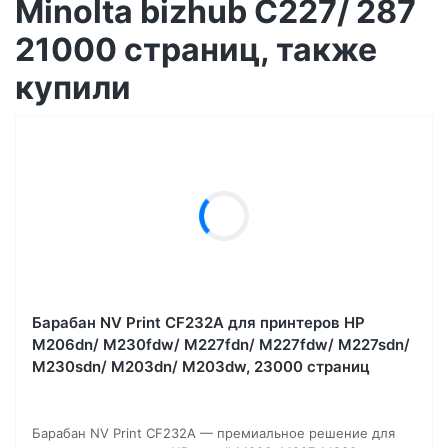
Minolta bizhub C227/ 287
21000 страниц, также
купили
Барабан NV Print CF232A для принтеров HP
M206dn/ M230fdw/ M227fdn/ M227fdw/ M227sdn/
M230sdn/ M203dn/ M203dw, 23000 страниц
Барабан NV Print CF232A — премиальное решение для