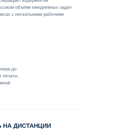
сокращает издержки на
ысоком объёме ежедневных задач
исах с несколькими рабочими
онера до
 печати,
умной
 НА ДИСТАНЦИИ