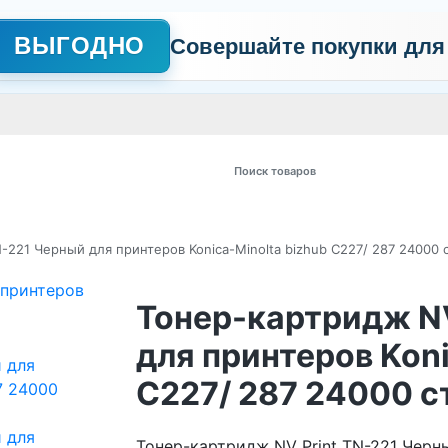
ВЫГОДНО
Совершайте покупки для
АЖНО
Сертификаты
Контакты
Промо
Политика обработки пер
 товаров
-221 Черный для принтеров Konica-Minolta bizhub C227/ 287 24000 
Тонер-картридж NV
для принтеров Koni
C227/ 287 24000 с
Тонер-картридж NV Print TN-221 Чер