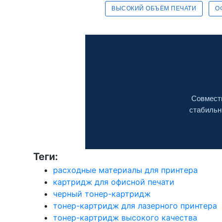
ВЫСОКИЙ ОБЪЁМ ПЕЧАТИ
О
Совмести
стабильн
Теги:
расходные материалы для принтера
картридж для офисной печати
черный тонер-картридж
тонер-картридж для лазерного принтера
тонер-картридж высокого качества