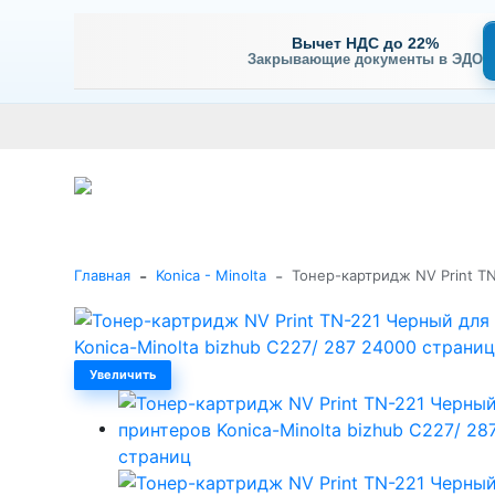
Вычет НДС до 22%
Закрывающие документы в ЭДО
Оплата
Доставка и самовывоз
Гарантия и сервис
В
+7 (495) 477-56-25
Заказать звонок
Каталог
-
-
Главная
Konica - Minolta
Тонер-картридж NV Print TN
Увеличить