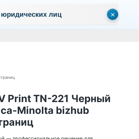
×
 юридических лиц
сональных данных
Пользовательское соглашение
Политика кон
Личный кабинет
0
0
Корзина
Поиск
пуста
страниц
 Print TN-221 Черный
ca-Minolta bizhub
траниц
ный — профессиональное решение для