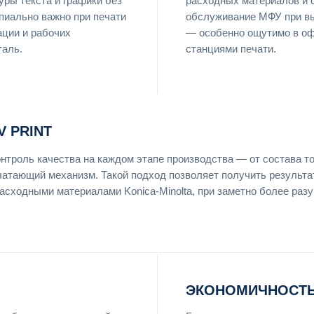
уры текста и графики без
расходных материалов и 
пиально важно при печати
обслуживание МФУ при в
ации и рабочих
— особенно ощутимо в оф
таль.
станциями печати.
 PRINT
онтроль качества на каждом этапе производства — от состава т
чатающий механизм. Такой подход позволяет получить результат
асходными материалами Konica-Minolta, при заметно более раз
ЭКОНОМИЧНОСТЬ