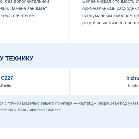
о, без дополнительной
Более низкая стоимость 
овки. Замена занимает
оригинальными расходны
оцесс печати не
продуманным выбором для
регулярных бизнес-процес
У ТЕХНИКУ
 C227
bizh
Minolta
Konic
я с точной моделью вашего принтера — картридж разработан под указан
менно с этой линейкой техники.