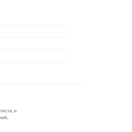
екста, и
ний,