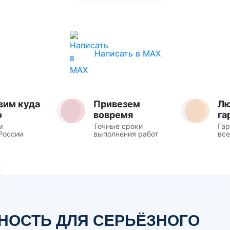
Написать в MAX
вим куда
Привезем
Л
о
вовремя
га
м
Точные сроки
Гар
России
выполнения работ
все
Ж
ЧНОСТЬ ДЛЯ СЕРЬЁЗНОГО