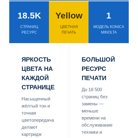
18.5K
Yellow
1
СТРАНИЦ
ЦВЕТНАЯ
МОДЕЛЬ KONICA
РЕСУРС
ПЕЧАТЬ
MINOLTA
ЯРКОСТЬ
БОЛЬШОЙ
ЦВЕТА НА
РЕСУРС
КАЖДОЙ
ПЕЧАТИ
СТРАНИЦЕ
До 18 500
страниц без
Насыщенный
замены —
жёлтый тон и
меньше
точная
времени на
цветопередача
обслуживание
делают
техники и
картридж