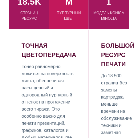
18.5K
M
1
СТРАНИЦ
ПУРПУРНЫЙ
МОДЕЛЬ KONICA
РЕСУРС
ЦВЕТ
MINOLTA
ТОЧНАЯ
БОЛЬШОЙ
ЦВЕТОПЕРЕДАЧА
РЕСУРС
ПЕЧАТИ
Тонер равномерно
ложится на поверхность
До 18 500
листа, обеспечивая
страниц без
насыщенный и
замены
однородный пурпурный
картриджа —
оттенок на протяжении
меньше
всего тиража. Это
времени на
особенно важно для
обслуживание
печати презентаций,
техники и
графиков, каталогов и
заметная
любых материалов, где