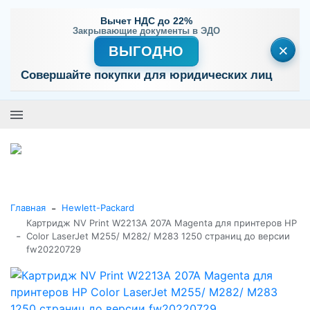
Вычет НДС до 22%
Закрывающие документы в ЭДО
×
ВЫГОДНО
Совершайте покупки для юридических лиц
+7 (495) 477-56-25
Заказать звонок
0
0
Каталог товаров
-
Главная
Hewlett-Packard
Картридж NV Print W2213A 207A Magenta для принтеров HP
-
Color LaserJet M255/ M282/ M283 1250 страниц до версии
fw20220729