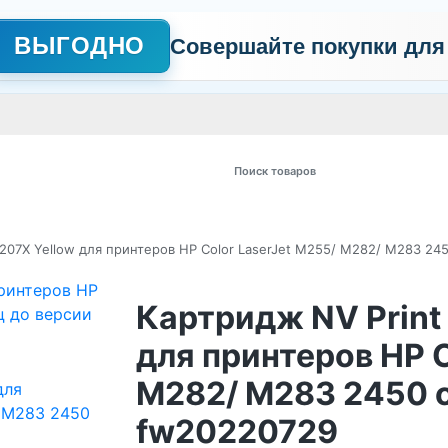
ВЫГОДНО
Совершайте покупки для
АЖНО
Сертификаты
Контакты
Промо
Политика обработки пер
 товаров
207X Yellow для принтеров HP Color LaserJet M255/ M282/ M283 24
Картридж NV Print
для принтеров HP C
M282/ M283 2450 с
fw20220729