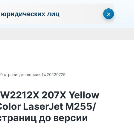
×
 юридических лиц
сональных данных
Пользовательское соглашение
Политика кон
Личный кабинет
0
0
Корзина
Поиск
пуста
50 страниц до версии fw20220729
 W2212X 207X Yellow
olor LaserJet M255/
траниц до версии