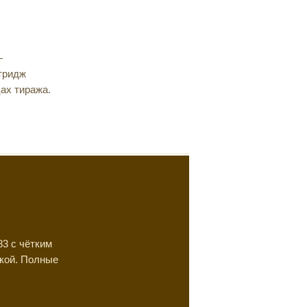
—
тридж
ах тиража.
3 с чётким
кой. Полные