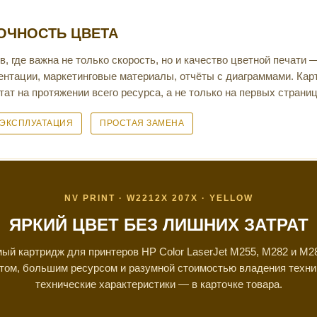
ТОЧНОСТЬ ЦВЕТА
 где важна не только скорость, но и качество цветной печати 
ентации, маркетинговые материалы, отчёты с диаграммами. Кар
ат на протяжении всего ресурса, а не только на первых страниц
ЭКСПЛУАТАЦИЯ
ПРОСТАЯ ЗАМЕНА
NV PRINT · W2212X 207X · YELLOW
ЯРКИЙ ЦВЕТ БЕЗ ЛИШНИХ ЗАТРАТ
ый картридж для принтеров HP Color LaserJet M255, M282 и M28
том, большим ресурсом и разумной стоимостью владения техни
технические характеристики — в карточке товара.