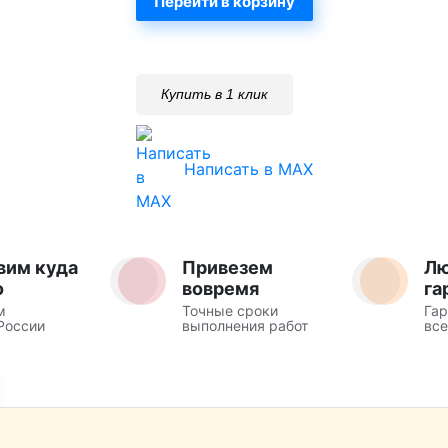
Перейти в корзину
Купить в 1 клик
Написать в MAX
вим куда
Привезем
Л
о
вовремя
га
м
Точные сроки
Гар
России
выполнения работ
все