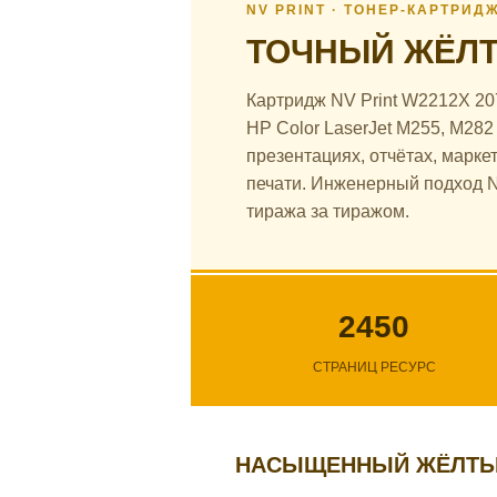
NV PRINT · ТОНЕР-КАРТРИД
ТОЧНЫЙ ЖЁЛТ
Картридж NV Print W2212X 2
HP Color LaserJet M255, M282
презентациях, отчётах, марк
печати. Инженерный подход N
тиража за тиражом.
2450
СТРАНИЦ РЕСУРС
НАСЫЩЕННЫЙ ЖЁЛТЫ