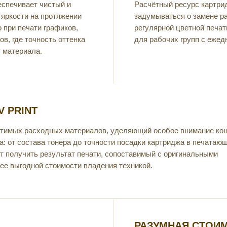
еспечивает чистый и
Расчётный ресурс картри
 яркости на протяжении
задумываться о замене р
 при печати графиков,
регулярной цветной печа
в, где точность оттенка
для рабочих групп с еже
 материала.
 PRINT
стимых расходных материалов, уделяющий особое внимание ко
а: от состава тонера до точности посадки картриджа в печатаю
т получить результат печати, сопоставимый с оригинальными
ее выгодной стоимости владения техникой.
РАЗУМНАЯ СТОИ