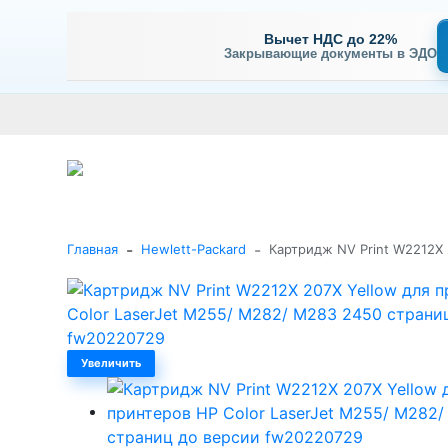
Вычет НДС до 22%
Закрывающие документы в ЭДО
Оплата
Доставка и самовывоз
Гарантия и сервис
В
+7 (495) 477-56-25
Заказать звонок
Каталог
-
-
Главная
Hewlett-Packard
Картридж NV Print W2212X 
Увеличить