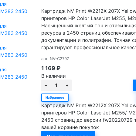
Картридж NV Print W2212X 207X Yello
принтеров HP Color LaserJet M255, M
Насыщенный желтый тон и стабильная
ресурса в 2450 страниц обеспечивают
документации и полиграфии. Точная с
гарантируют профессиональное качес
арт.
NV-C2797
1 169
₽
В наличии
Избранное
Картридж NV Print W2212X 207X Yellow
принтеров HP Color LaserJet M255/ M
2450 страниц до версии fw20220729 
вашей корзине покупок