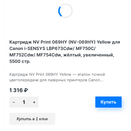
Картридж NV Print 069HY (NV-069HY) Yellow для
Canon i-SENSYS LBP673Cdw/ MF750C/
MF752Cdw/ MF754Cdw, жёлтый, увеличенный,
5500 стр.
Картридж NV Print 069HY Yellow — эталон точной
цветопередачи для лазерных принтеров Canon...
1 316
₽
Купить в 1 клик