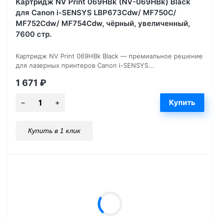
Картридж NV Print 069HBk (NV-069HBk) Black
для Canon i-SENSYS LBP673Cdw/ MF750C/
MF752Cdw/ MF754Cdw, чёрный, увеличенный,
7600 стр.
Картридж NV Print 069HBk Black — премиальное решение
для лазерных принтеров Canon i-SENSYS...
1 671
₽
Купить в 1 клик