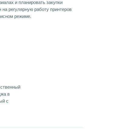
риалах и планировать закупки
н на регулярную работу принтеров
офисном режиме.
бственный
джа в
ый с