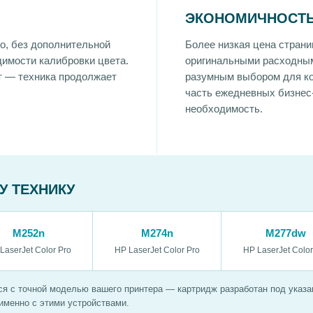
ЭКОНОМИЧНОСТЬ
о, без дополнительной
Более низкая цена страни
димости калибровки цвета.
оригинальными расходны
т — техника продолжает
разумным выбором для ко
часть ежедневных бизнес-
необходимость.
У ТЕХНИКУ
M252n
M274n
M277dw
LaserJet Color Pro
HP LaserJet Color Pro
HP LaserJet Color
я с точной моделью вашего принтера — картридж разработан под указан
именно с этими устройствами.