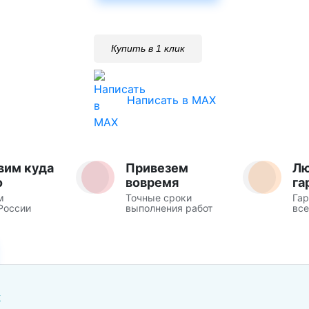
Купить в 1 клик
Написать в MAX
вим куда
Привезем
Л
о
вовремя
га
м
Точные сроки
Гар
России
выполнения работ
все
Ж