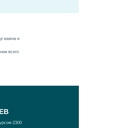
е важна и
нии всего
ЕВ
сурсом 2300