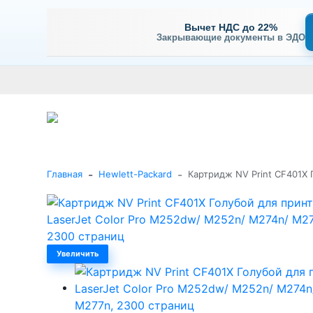
Вычет НДС до 22%
Закрывающие документы в ЭДО
Оплата
Доставка и самовывоз
Гарантия и сервис
В
+7 (495) 477-56-25
Заказать звонок
Каталог
-
-
Главная
Hewlett-Packard
Картридж NV Print CF401X 
Увеличить