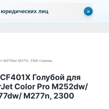
×
 юридических лиц
сональных данных
Пользовательское соглашение
Политика кон
Личный кабинет
0
0
Корзина
Поиск
пуста
4n/ M277dw/ M277n, 2300 страниц
 CF401X Голубой для
Jet Color Pro M252dw/
77dw/ M277n, 2300