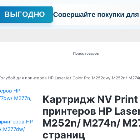
ВЫГОДНО
Совершайте покупки для
АЖНО
Сертификаты
Контакты
Промо
Политика обработки пер
 товаров
Голубой для принтеров HP LaserJet Color Pro M252dw/ M252n/ M27
Картридж NV Print
принтеров HP Laser
M252n/ M274n/ M2
страниц