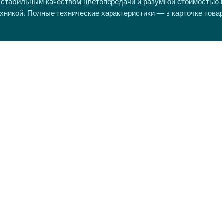
 стабильным качеством цветопередачи и разумной стоимостью
хникой. Полные технические характеристики — в карточке това