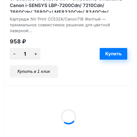
Canon i-SENSYS LBP-7200Cdn/ 7210Cdn/
7660Cdn/ 7680Cх/ MF8330Cdn/ 8340Cdn/
8350Cdn/ 8360Cdn/ 838, 2800 страниц
Картридж NV Print CC532A/Canon718 Желтый —
премиальное совместимое решение для цветной
лазерной...
958
₽
Купить в 1 клик