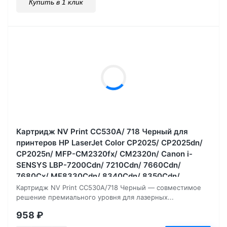
Купить в 1 клик
Картридж NV Print CC530A/ 718 Черный для
принтеров HP LaserJet Color CP2025/ CP2025dn/
CP2025n/ MFP-CM2320fx/ CM2320n/ Canon i-
SENSYS LBP-7200Cdn/ 7210Cdn/ 7660Cdn/
7680Cх/ MF8330Cdn/ 8340Cdn/ 8350Cdn/
8360Cdn/ 838, 3500 страниц
Картридж NV Print CC530A/718 Черный — совместимое
решение премиального уровня для лазерных...
958
₽