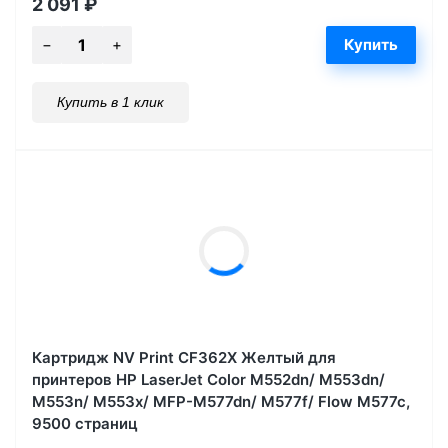
2 091
₽
Купить в 1 клик
Картридж NV Print CF362X Желтый для
принтеров HP LaserJet Color M552dn/ M553dn/
M553n/ M553x/ MFP-M577dn/ M577f/ Flow M577c,
9500 страниц