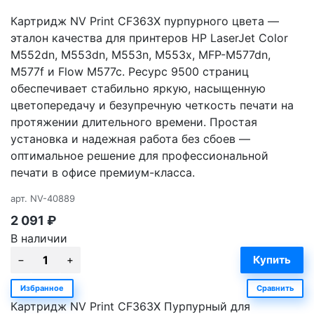
Картридж NV Print CF363X пурпурного цвета —
эталон качества для принтеров HP LaserJet Color
M552dn, M553dn, M553n, M553x, MFP-M577dn,
M577f и Flow M577c. Ресурс 9500 страниц
обеспечивает стабильно яркую, насыщенную
цветопередачу и безупречную четкость печати на
протяжении длительного времени. Простая
установка и надежная работа без сбоев —
оптимальное решение для профессиональной
печати в офисе премиум-класса.
арт.
NV-40889
2 091
₽
В наличии
Избранное
Сравнить
Картридж NV Print CF363X Пурпурный для