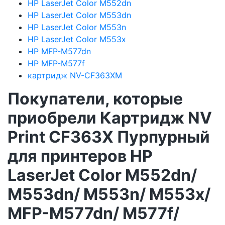
HP LaserJet Color M552dn
HP LaserJet Color M553dn
HP LaserJet Color M553n
HP LaserJet Color M553x
HP MFP-M577dn
HP MFP-M577f
картридж NV-CF363XM
Покупатели, которые
приобрели Картридж NV
Print CF363X Пурпурный
для принтеров HP
LaserJet Color M552dn/
M553dn/ M553n/ M553x/
MFP-M577dn/ M577f/