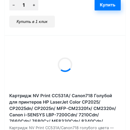
Купить в 1 клик
Картридж NV Print CC531A/ Canon718 Голубой
для принтеров HP LaserJet Color CP2025/
CP2025dn/ CP2025n/ MFP-CM2320fx/ CM2320n/
Canon i-SENSYS LBP-7200Cdn/ 7210Cdn/
7660Cdn/ 7680Cх/ MF8330Cdn/ 8340Cdn/
8350Cdn/ 8360Cdn/ 838, 2800 страниц
Картридж NV Print CC531A/Canon718 голубого цвета —