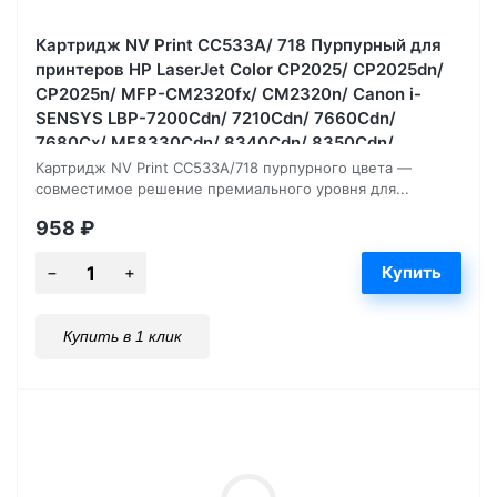
Картридж NV Print CC533A/ 718 Пурпурный для
принтеров HP LaserJet Color CP2025/ CP2025dn/
CP2025n/ MFP-CM2320fx/ CM2320n/ Canon i-
SENSYS LBP-7200Cdn/ 7210Cdn/ 7660Cdn/
7680Cх/ MF8330Cdn/ 8340Cdn/ 8350Cdn/
8360Cdn/ 838, 2800 страниц
Картридж NV Print CC533A/718 пурпурного цвета —
совместимое решение премиального уровня для...
958
₽
Купить в 1 клик