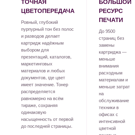
ТОЧНАЯ
БОЛЬШОЙ
ЦВЕТОПЕРЕДАЧА
РЕСУРС
ПЕЧАТИ
Ровный, глубокий
пурпурный тон без полос
До 9500
и разводов делает
страниц без
картридж надёжным
замены
выбором для
картриджа —
презентаций, каталогов,
меньше
маркетинговых
внимания
материалов и любых
расходным
документов, где цвет
материалам и
имеет значение. Тонер
меньше затрат
распределяется
на
равномерно на всём
обслуживание
тираже, сохраняя
техники в
одинаковую
офисах с
насыщенность от первой
интенсивной
до последней страницы.
цветной