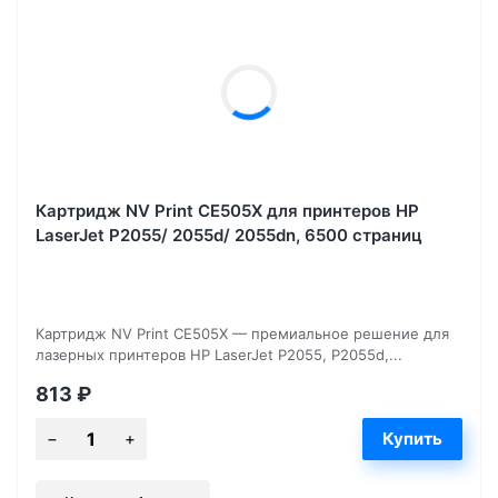
Картридж NV Print CE505X для принтеров HP
LaserJet P2055/ 2055d/ 2055dn, 6500 страниц
Картридж NV Print CE505X — премиальное решение для
лазерных принтеров HP LaserJet P2055, P2055d,...
813
₽