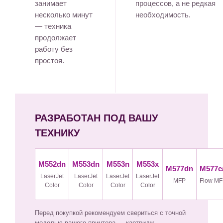
занимает
процессов, а не редкая
несколько минут
необходимость.
— техника
продолжает
работу без
простоя.
РАЗРАБОТАН ПОД ВАШУ
ТЕХНИКУ
M552dn
M553dn
M553n
M553x
M577dn
M577c/
LaserJet
LaserJet
LaserJet
LaserJet
MFP
Flow M
Color
Color
Color
Color
Перед покупкой рекомендуем свериться с точной
моделью вашего принтера — картридж