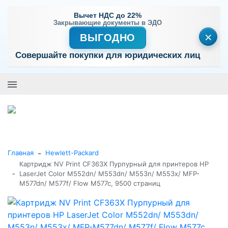
Вычет НДС до 22%
Закрывающие документы в ЭДО
×
ВЫГОДНО
Совершайте покупки для юридических лиц
+7 (495) 477-56-25
Заказать звонок
0
0
Каталог товаров
-
Главная
Hewlett-Packard
Картридж NV Print CF363X Пурпурный для принтеров HP
-
LaserJet Color M552dn/ M553dn/ M553n/ M553x/ MFP-
M577dn/ M577f/ Flow M577c, 9500 страниц