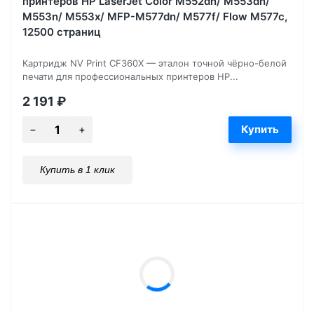
принтеров HP LaserJet Color M552dn/ M553dn/
M553n/ M553x/ MFP-M577dn/ M577f/ Flow M577c,
12500 страниц
Картридж NV Print CF360X — эталон точной чёрно-белой
печати для профессиональных принтеров HP...
2 191
₽
Купить в 1 клик