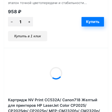
эталон точной цветопередачи и стабильности...
958
₽
Купить в 1 клик
Картридж NV Print CC532A/ Canon718 Желтый
для принтеров HP LaserJet Color CP2025/
CP2025dn/ CP2025n/ MFP-CM2320fx/ CM2320n/