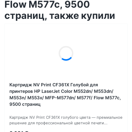
Flow M577c, 9500
страниц, также купили
Картридж NV Print CF361X Голубой для
принтеров HP LaserJet Color M552dn/ M553dn/
M553n/ M553x/ MFP-M577dn/ M577f/ Flow M577c,
9500 страниц
Картридж NV Print CF361X голубого цвета — премиальное
решение для профессиональной цветной печати...