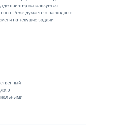
 где принтер используется
уточно. Реже думаете о расходных
мени на текущие задачи.
бственный
джа в
гинальными