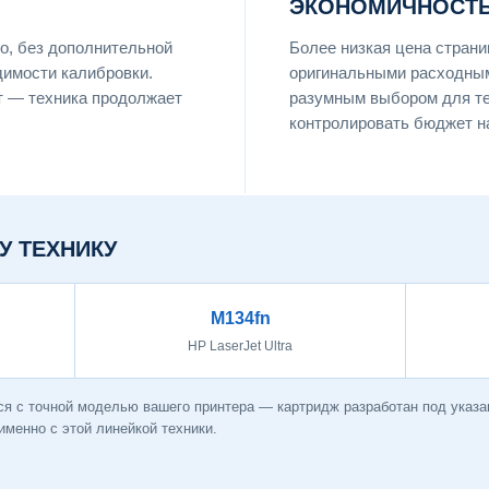
ЭКОНОМИЧНОСТЬ
о, без дополнительной
Более низкая цена страни
димости калибровки.
оригинальными расходны
т — техника продолжает
разумным выбором для тех
контролировать бюджет н
У ТЕХНИКУ
M134fn
HP LaserJet Ultra
я с точной моделью вашего принтера — картридж разработан под указан
менно с этой линейкой техники.