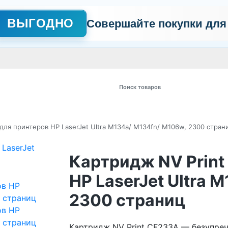
ВЫГОДНО
Совершайте покупки для
АЖНО
Сертификаты
Контакты
Промо
Политика обработки пер
 товаров
для принтеров HP LaserJet Ultra M134a/ M134fn/ M106w, 2300 стран
Картридж NV Print
HP LaserJet Ultra 
2300 страниц
Картридж NV Print CF233A — безупречн