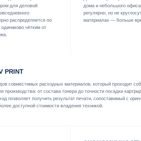
ром для деловой
дома и небольшого офиса,
повседневного
регулярно, но не круглос
ерно распределяется по
материалах — больше вре
 одинаково чётким от
жа.
 PRINT
ендов совместимых расходных материалов, который проходит со
пе производства: от состава тонера до точности посадки картри
ход позволяет получить результат печати, сопоставимый с ори
более доступной стоимости владения техникой.