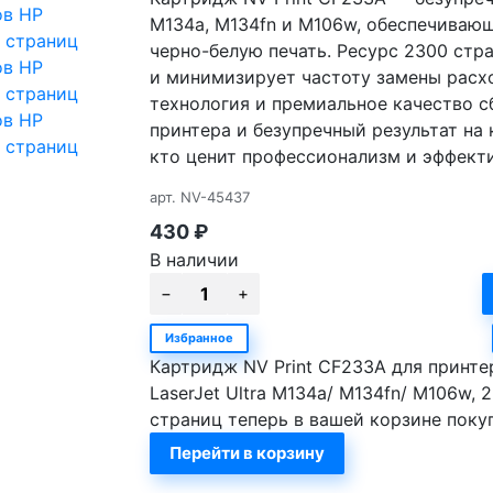
M134a, M134fn и M106w, обеспечиваю
черно-белую печать. Ресурс 2300 стр
и минимизирует частоту замены расх
технология и премиальное качество 
принтера и безупречный результат на
кто ценит профессионализм и эффекти
арт.
NV-45437
430
₽
В наличии
Избранное
Картридж NV Print CF233A для принте
LaserJet Ultra M134a/ M134fn/ M106w, 
страниц теперь в вашей корзине поку
Перейти в корзину