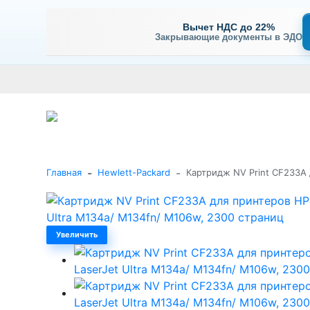
Вычет НДС до 22%
Закрывающие документы в ЭДО
Оплата
Доставка и самовывоз
Гарантия и сервис
В
+7 (495) 477-56-25
Заказать звонок
Каталог
-
-
Главная
Hewlett-Packard
Картридж NV Print CF233A 
Увеличить