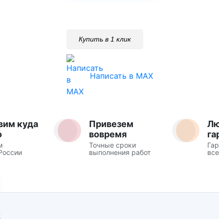
Купить в 1 клик
Написать в MAX
вим куда
Привезем
Л
о
вовремя
га
м
Точные сроки
Гар
России
выполнения работ
все
Ж