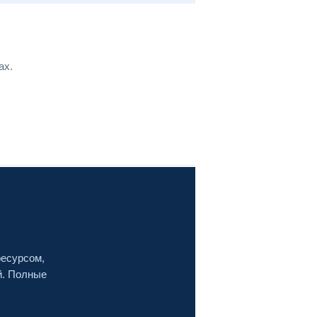
ах.
ресурсом,
й. Полные