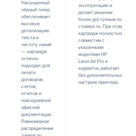
Насыщенный
эксплуатацию и
чёрный тонер
делает решение
обеспечивает
более доступным по
высокую
стоимости. При этом
детализацию
картридж полностью
текста и
совместим с
чистоту линий
указанными
— картридж
моделями HP
отлично
LaserJet Pro и
подходит для
корректно работает
печати
без дополнительных
договоров,
настроек принтера.
счетов,
отчётов и
повседневной
офисной
документации.
Равномерное
распределение
тонера по