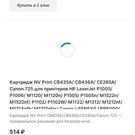
Купить в 1 клик
Картридж NV Print CB435A/ CB436A/ CE285A/
Canon 725 для принтеров HP LaserJet P1005/
P1006/ M1120/ M1120n/ P1505/ P1505n/ M1522n/
M1522nf/ P1102/ P1102W/ M1132/ M1212/ M1212nf/
M1214nfh/ M1217nfw/ Canon i-SENSYS LBP6000/
LBP6000B, 2000 страниц
Картридж NV Print CB435A/CB436A/CE285A/Canon 725 —
премиальное решение для безупречной...
514
₽