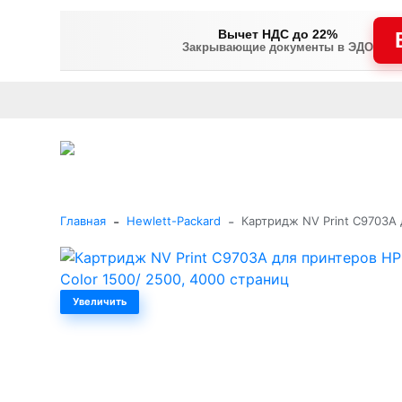
Вычет НДС до 22%
Закрывающие документы в ЭДО
Оплата
Доставка и самовывоз
Гарантия и сервис
В
+7 (495) 477-56-25
Заказать звонок
Каталог
-
-
Главная
Hewlett-Packard
Картридж NV Print C9703A 
Увеличить