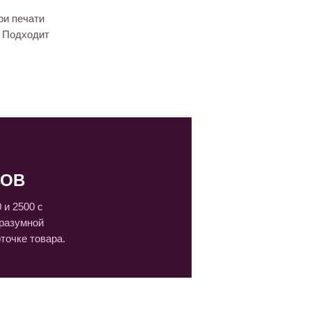
ри печати
. Подходит
СОВ
 и 2500 с
 разумной
точке товара.