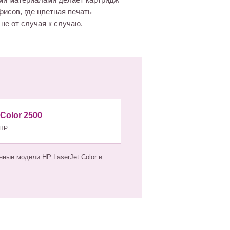
ми материалами делает картридж
исов, где цветная печать
не от случая к случаю.
 Color 2500
HP
ные модели HP LaserJet Color и