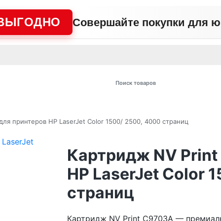
ВЫГОДНО
Совершайте покупки для 
АЖНО
Сертификаты
Контакты
Промо
Политика сайта
Пользо
 товаров
для принтеров HP LaserJet Color 1500/ 2500, 4000 страниц
Картридж NV Print
HP LaserJet Color 
страниц
Картридж NV Print C9703A — премиаль