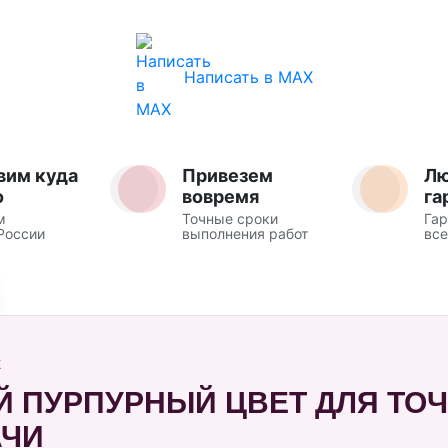
Написать в MAX
вим куда
Привезем
Л
о
вовремя
га
м
Точные сроки
Гар
России
выполнения работ
все
Ж
 ПУРПУРНЫЙ ЦВЕТ ДЛЯ ТО
АЧИ