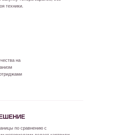
оя техники.
чества на
ханизм
артриджами
ЕШЕНИЕ
раницы по сравнению с