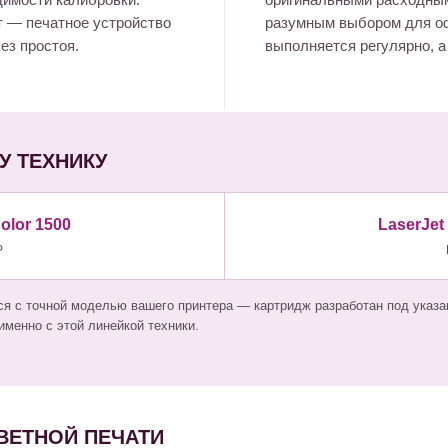
димости калибровки.
оригинальными расходны
т — печатное устройство
разумным выбором для оф
ез простоя.
выполняется регулярно, а 
У ТЕХНИКУ
olor 1500
LaserJet
P
я с точной моделью вашего принтера — картридж разработан под указан
менно с этой линейкой техники.
ВЕТНОЙ ПЕЧАТИ