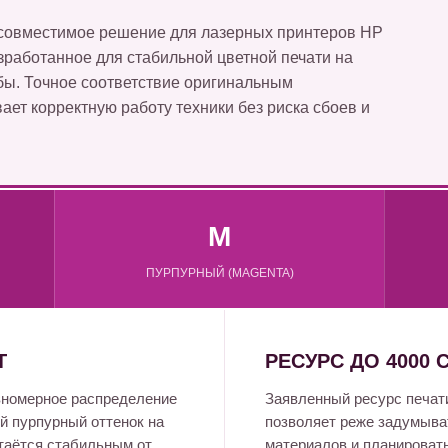
 совместимое решение для лазерных принтеров HP
разработанное для стабильной цветной печати на
бы. Точное соответствие оригинальным
ет корректную работу техники без риска сбоев и
M
ПУРПУРНЫЙ (MAGENTA)
Т
РЕСУРС ДО 4000 
авномерное распределение
Заявленный ресурс печат
 пурпурный оттенок на
позволяет реже задумыва
таётся стабильным от
материалов и планировать