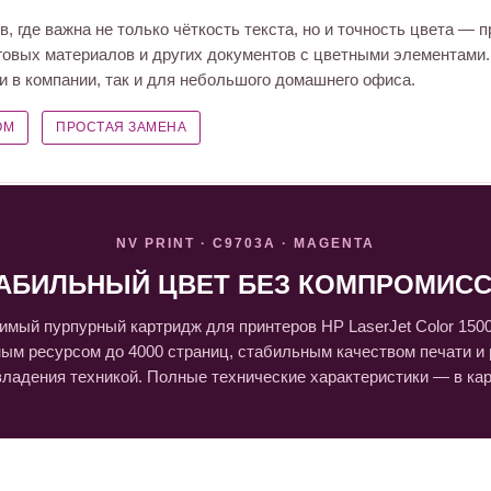
 где важна не только чёткость текста, но и точность цвета — п
нговых материалов и других документов с цветными элементами
и в компании, так и для небольшого домашнего офиса.
ОМ
ПРОСТАЯ ЗАМЕНА
NV PRINT · C9703A · MAGENTA
АБИЛЬНЫЙ ЦВЕТ БЕЗ КОМПРОМИС
мый пурпурный картридж для принтеров HP LaserJet Color 1500
ым ресурсом до 4000 страниц, стабильным качеством печати и
ладения техникой. Полные технические характеристики — в кар