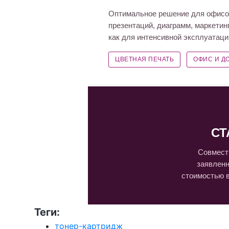
Оптимальное решение для офисов,
презентаций, диаграмм, маркети
как для интенсивной эксплуатаци
ЦВЕТНАЯ ПЕЧАТЬ
ОФИС И Д
СТ
Совмести
заявленн
стоимостью в
Теги:
тонер-картридж