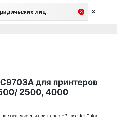
юридических лиц
×
вательское соглашение
Политика конфиденциальности
Личный кабинет
0
0
Корзина
Поиск
пуста
 C9703A для принтеров
1500/ 2500, 4000
ное решение для принтеров HP LaserJet Color