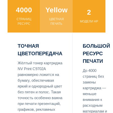
4000
Yellow
2
СТРАНИЦ
ЦВЕТНАЯ
МОДЕЛИ HP
РЕСУРС
ПЕЧАТЬ
ТОЧНАЯ
БОЛЬШОЙ
ЦВЕТОПЕРЕДАЧА
РЕСУРС
ПЕЧАТИ
Жёлтый тонер картриджа
NV Print C9702A
До 4000
равномерно ложится на
страниц без
бумагу, обеспечивая
замены
яркий и однородный цвет
картриджа —
без пятен и полос. Такая
меньше
точность особенно важна
внимания к
при печати презентаций,
расходным
графиков, рекламных
материалам и