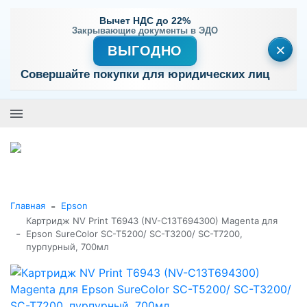
Вычет НДС до 22%
Закрывающие документы в ЭДО
×
ВЫГОДНО
Совершайте покупки для юридических лиц
+7 (495) 477-56-25
Заказать звонок
0
0
Каталог товаров
-
Главная
Epson
Картридж NV Print T6943 (NV-C13T694300) Magenta для
-
Epson SureColor SC-T5200/ SC-T3200/ SC-T7200,
пурпурный, 700мл