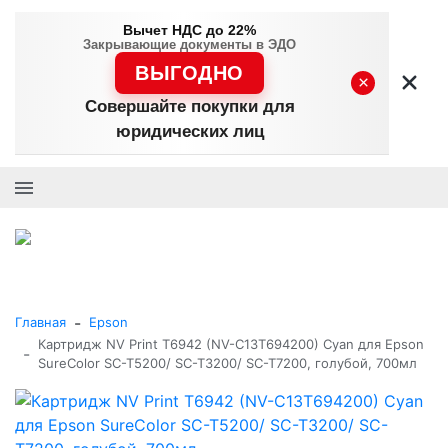
Вычет НДС до 22%
Закрывающие документы в ЭДО
ВЫГОДНО
×
Совершайте покупки для
юридических лиц
+7 (495) 477-56-25
Заказать звонок
0
0
Каталог товаров
-
Главная
Epson
Картридж NV Print T6942 (NV-C13T694200) Cyan для Epson
-
SureColor SC-T5200/ SC-T3200/ SC-T7200, голубой, 700мл