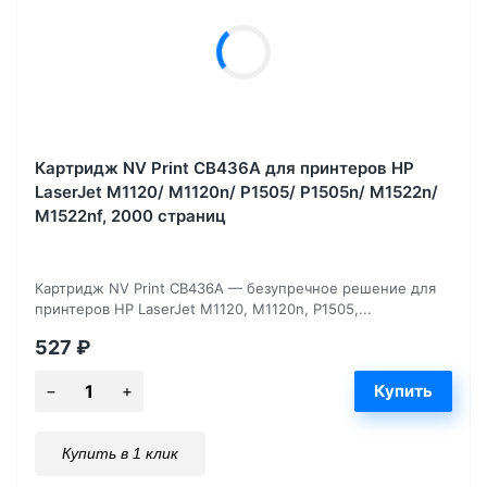
Картридж NV Print CB436A для принтеров HP
LaserJet M1120/ M1120n/ P1505/ P1505n/ M1522n/
M1522nf, 2000 страниц
Картридж NV Print CB436A — безупречное решение для
принтеров HP LaserJet M1120, M1120n, P1505,...
527
₽
Купить в 1 клик