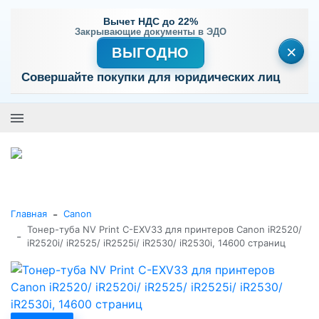
Вычет НДС до 22%
Закрывающие документы в ЭДО
×
ВЫГОДНО
Совершайте покупки для юридических лиц
+7 (495) 477-56-25
Заказать звонок
0
0
Каталог товаров
-
Главная
Canon
Тонер-туба NV Print C-EXV33 для принтеров Canon iR2520/
-
iR2520i/ iR2525/ iR2525i/ iR2530/ iR2530i, 14600 страниц