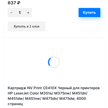
637
₽
Купить в 1 клик
Картридж NV Print CE410X Черный для принтеров
HP LaserJet Color M351a/ M375nw/ M451dn/
M451dw/ M451nw/ M475dn/ M475dw, 4000
страниц