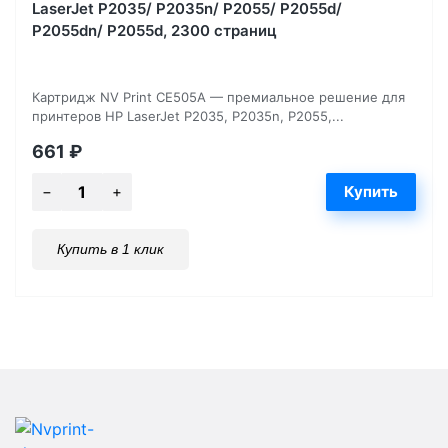
LaserJet P2035/ P2035n/ P2055/ P2055d/
P2055dn/ P2055d, 2300 страниц
Картридж NV Print CE505A — премиальное решение для
принтеров HP LaserJet P2035, P2035n, P2055,...
661
₽
Купить в 1 клик