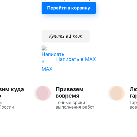
Перейти в корзину
Купить в 1 клик
Написать в MAX
вим куда
Привезем
Л
о
вовремя
га
м
Точные сроки
Гар
России
выполнения работ
все