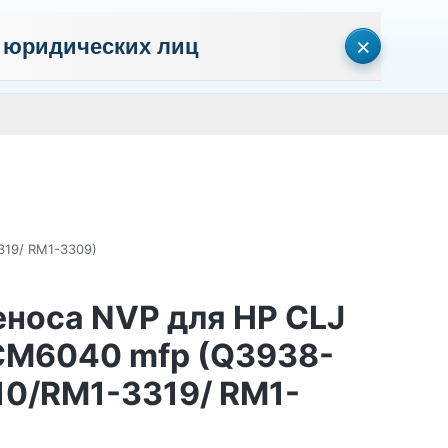
×
 юридических лиц
сональных данных
Пользовательское соглашение
Политика кон
Личный кабинет
0
0
Корзина
Поиск
пуста
319/ RM1-3309)
еноса NVP для HP CLJ
CM6040 mfp (Q3938-
10/RM1-3319/ RM1-