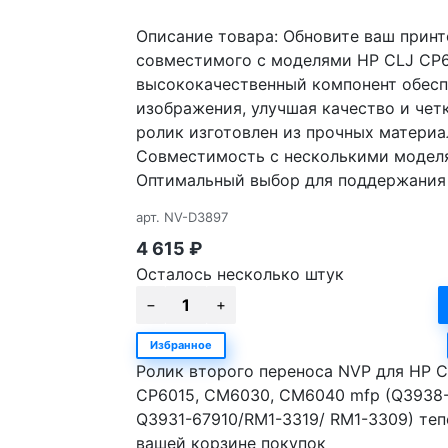
Описание товара: Обновите ваш принт
совместимого с моделями HP CLJ CP6
высококачественный компонент обесп
изображения, улучшая качество и четк
ролик изготовлен из прочных материа
Совместимость с несколькими моделя
Оптимальный выбор для поддержания 
арт.
NV-D3897
4 615
₽
Осталось несколько штук
Избранное
Ролик второго переноса NVP для HP C
CP6015, CM6030, CM6040 mfp (Q3938
Q3931-67910/RM1-3319/ RM1-3309) теп
вашей корзине покупок