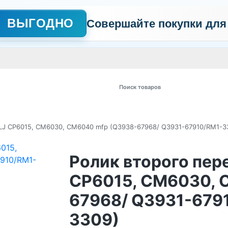
ВЫГОДНО
Совершайте покупки для
АЖНО
Сертификаты
Контакты
Промо
Политика обработки пер
 товаров
LJ CP6015, CM6030, CM6040 mfp (Q3938-67968/ Q3931-67910/RM1-3
Ролик второго пер
CP6015, CM6030, 
67968/ Q3931-679
3309)