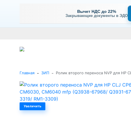
Вычет НДС до 22%
Закрывающие документы в ЭДО
Оплата
Доставка и самовывоз
Гарантия и сервис
В
+7 (495) 477-56-25
Заказать звонок
Каталог
-
-
Главная
ЗИП
Ролик второго переноса NVP для HP C
Увеличить