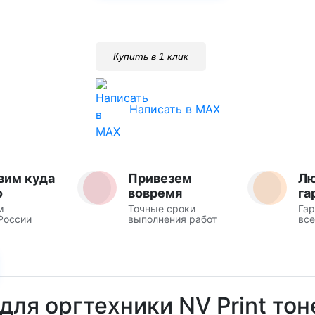
Купить в 1 клик
Написать в MAX
вим куда
Привезем
Л
о
вовремя
га
м
Точные сроки
Гар
России
выполнения работ
все
ля оргтехники NV Print то