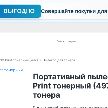
ВЫГОДНО
Совершайте покупки для
АЖНО
Сертификаты
Контакты
Промо
Политика обработки пер
 товаров
NV Print тонерный (497AB) Пылесос для тонера
Портативный пыле
Print тонерный (4
тонера
Портативный пылесос для оргтехники 