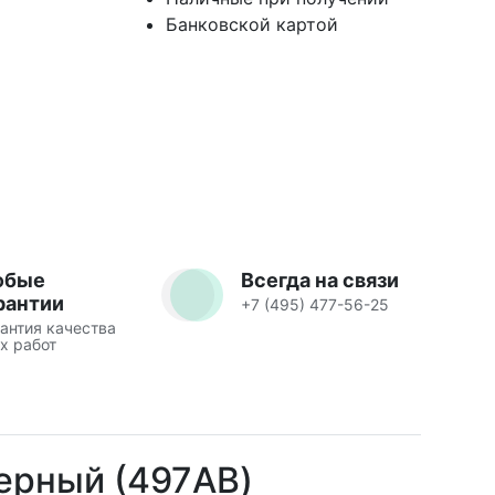
Банковской картой
юбые
Всегда на связи
рантии
+7 (495) 477-56-25
антия качества
х работ
нерный (497AB)