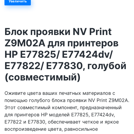
Увеличить
Блок проявки NV Print
Z9M02A для принтеров
HP E77825/ E77424dv/
E77822/ E77830, голубой
(совместимый)
Оживите цвета ваших печатных материалов с
помощью голубого блока проявки NV Print Z9M02A.
Этот совместимый компонент, предназначенный
для принтеров HP моделей E77825, E77424dv,
E77822 и E77830, обеспечивает четкое и яркое
воспроизведение цвета, равносильное