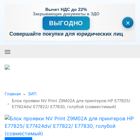
Вычет НДС до 22%
Закрывающие документы в ЭДО
×
ВЫГОДНО
Совершайте покупки для юридических лиц
+7 (495) 477-56-25
Заказать звонок
0
0
Каталог товаров
-
Главная
ЗИП
Блок проявки NV Print Z9M02A для принтеров HP E77825/
-
E77424dv/ E77822/ E77830, голубой (совместимый)