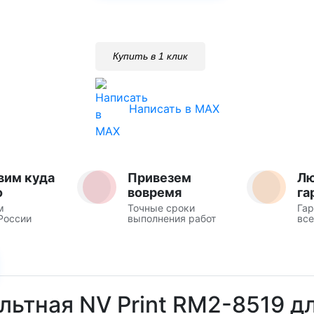
Купить в 1 клик
Написать в MAX
вим куда
Привезем
Л
о
вовремя
га
м
Точные сроки
Гар
России
выполнения работ
все
льтная NV Print RM2-8519 д