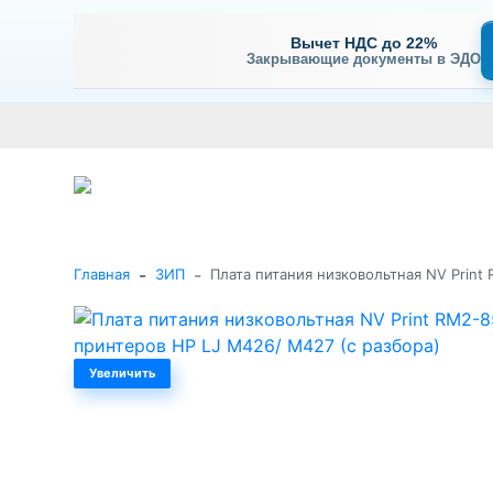
Вычет НДС до 22%
Закрывающие документы в ЭДО
Оплата
Доставка и самовывоз
Гарантия и сервис
В
+7 (495) 477-56-25
Заказать звонок
Каталог
-
-
Главная
ЗИП
Плата питания низковольтная NV Print
Увеличить