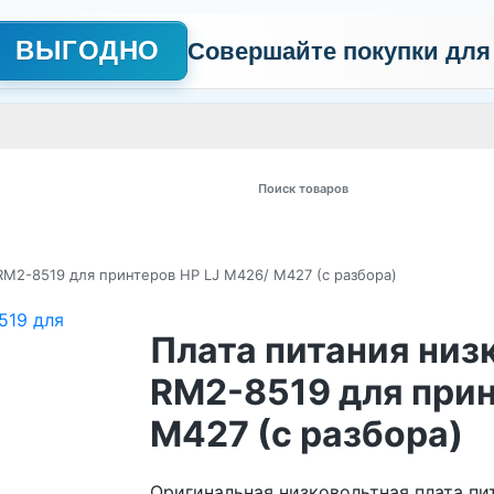
ВЫГОДНО
Совершайте покупки для
АЖНО
Сертификаты
Контакты
Промо
Политика обработки пер
 товаров
 RM2-8519 для принтеров HP LJ M426/ M427 (с разбора)
Плата питания низк
RM2-8519 для прин
M427 (с разбора)
Оригинальная низковольтная плата пи