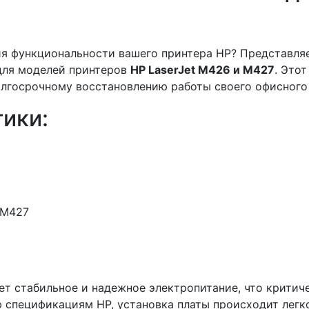
ия функциональности вашего принтера HP? Представл
 для моделей принтеров
HP LaserJet M426 и M427
. Это
долгосрочному восстановлению работы своего офисного
ики:
/M427
ает стабильное и надежное электропитание, что крити
 спецификациям HP, установка платы происходит легко