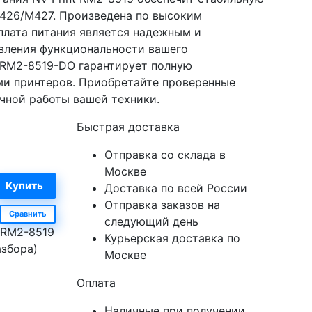
M426/M427. Произведена по высоким
 плата питания является надежным и
вления функциональности вашего
-RM2-8519-DO гарантирует полную
и принтеров. Приобретайте проверенные
чной работы вашей техники.
Быстрая доставка
Отправка со склада в
Москве
Доставка по всей России
Отправка заказов на
Сравнить
следующий день
 RM2-8519
Курьерская доставка по
азбора)
Москве
Оплата
Наличные при получении