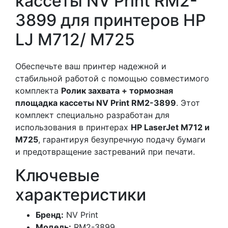
кассеты NV Print RM2-
3899 для принтеров HP
LJ M712/ M725
Обеспечьте ваш принтер надежной и
стабильной работой с помощью совместимого
комплекта
Ролик захвата + тормозная
площадка кассеты NV Print RM2-3899
. Этот
комплект специально разработан для
использования в принтерах
HP LaserJet M712 и
M725
, гарантируя безупречную подачу бумаги
и предотвращение застреваний при печати.
Ключевые
характеристики
Бренд:
NV Print
Модель:
RM2-3899