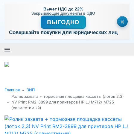
Вычет НДС до 22%
Закрывающие документы в ЭДО
×
ВЫГОДНО
Совершайте покупки для юридических лиц
+7 (495) 477-56-25
Заказать звонок
0
0
Каталог товаров
-
Главная
ЗИП
Ролик захвата + тормозная площадка кассеты (лоток 2,3)
-
NV Print RM2-3899 для принтеров HP LJ M712/ M725
(совместимый)