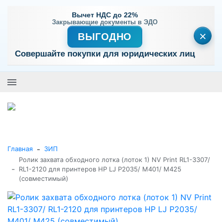
Вычет НДС до 22%
Закрывающие документы в ЭДО
×
ВЫГОДНО
Совершайте покупки для юридических лиц
+7 (495) 477-56-25
Заказать звонок
0
0
Каталог товаров
-
Главная
ЗИП
Ролик захвата обходного лотка (лоток 1) NV Print RL1-3307/
-
RL1-2120 для принтеров HP LJ P2035/ M401/ M425
(совместимый)