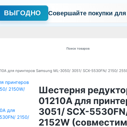
ВЫГОДНО
Совершайте покупки для
АЖНО
Сертификаты
Контакты
Промо
Политика обработки пер
 товаров
210A для принтеров Samsung ML-3050/ 3051/ SCX-5530FN/ 2150/ 25
Шестерня редуктор
01210A для принт
3051/ SCX-5530FN/
2152W (совмести