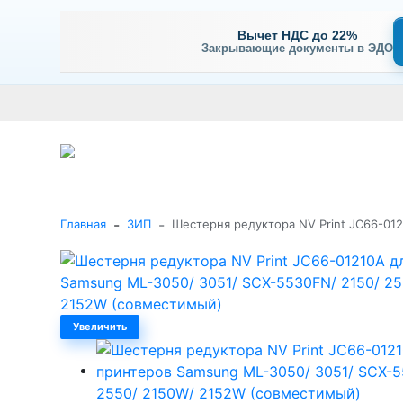
Вычет НДС до 22%
Закрывающие документы в ЭДО
Оплата
Доставка и самовывоз
Гарантия и сервис
В
+7 (495) 477-56-25
Заказать звонок
Каталог
-
-
Главная
ЗИП
Шестерня редуктора NV Print JC66-01
Увеличить