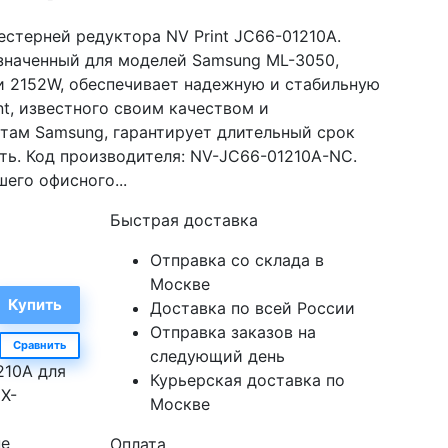
естерней редуктора NV Print JC66-01210A.
значенный для моделей Samsung ML-3050,
 и 2152W, обеспечивает надежную и стабильную
nt, известного своим качеством и
там Samsung, гарантирует длительный срок
ь. Код производителя: NV-JC66-01210A-NC.
его офисного...
Быстрая доставка
Отправка со склада в
Москве
Доставка по всей России
Отправка заказов на
Сравнить
следующий день
210A для
Курьерская доставка по
X-
Москве
не
Оплата