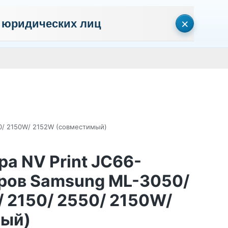
×
 юридических лиц
сональных данных
Пользовательское соглашение
Политика кон
Личный кабинет
0
0
Корзина
Поиск
пуста
50/ 2150W/ 2152W (совместимый)
а NV Print JC66-
еров Samsung ML-3050/
 2150/ 2550/ 2150W/
мый)