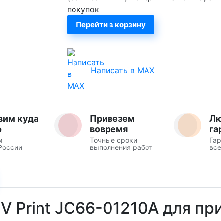
покупок
Перейти в корзину
Написать в MAX
вим куда
Привезем
Л
о
вовремя
га
м
Точные сроки
Гар
России
выполнения работ
все
V Print JC66-01210A для пр