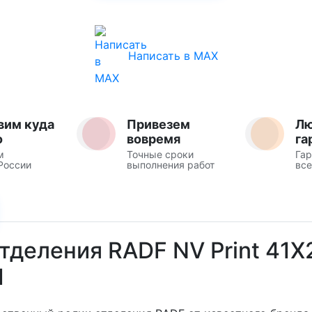
Написать в MAX
вим куда
Привезем
Л
о
вовремя
га
м
Точные сроки
Гар
России
выполнения работ
все
тделения RADF NV Print 41X
1