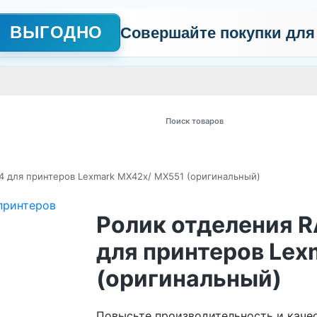
ВЫГОДНО
Совершайте покупки для
АЖНО
Сертификаты
Контакты
Промо
Политика обработки пер
 товаров
24 для принтеров Lexmark MX42x/ MX551 (оригинальный)
Ролик отделения R
для принтеров Le
(оригинальный)
Повысьте производительность и качес