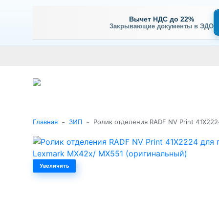
Вычет НДС до 22%
Закрывающие документы в ЭДО
Оплата
Доставка и самовывоз
Гарантия и сервис
В
+7 (495) 477-56-25
Заказать звонок
Каталог
-
-
Главная
ЗИП
Ролик отделения RADF NV Print 41X22
Увеличить