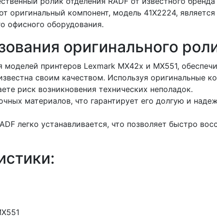
венный ролик отделения RADF от известного бренда N
от оригинальный компонент, модель 41X2224, являетс
о офисного оборудования.
ования оригинального ролик
 моделей принтеров Lexmark MX42x и MX551, обеспечи
известна своим качеством. Используя оригинальные ко
ете риск возникновения технических неполадок.
очных материалов, что гарантирует его долгую и наде
ADF легко устанавливается, что позволяет быстро вос
истики:
MX551