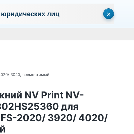
×
 юридических лиц
сональных данных
Пользовательское соглашение
Политика кон
Личный кабинет
0
0
Корзина
Поиск
пуста
4020/ 3040, совместимый
жний NV Print NV-
302HS25360 для
 FS-2020/ 3920/ 4020/
й