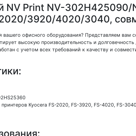
ий NV Print NV-302H425090
-2020/3920/4020/3040, со
я вашего офисного оборудования? Представляем вам с
ирует высокую производительность и долговечность д
аботан с учетом всех требований к качеству и совмест
ики:
02HS25360
принтеров Kyocera FS-2020, FS-3920, FS-4020, FS-304
зования: