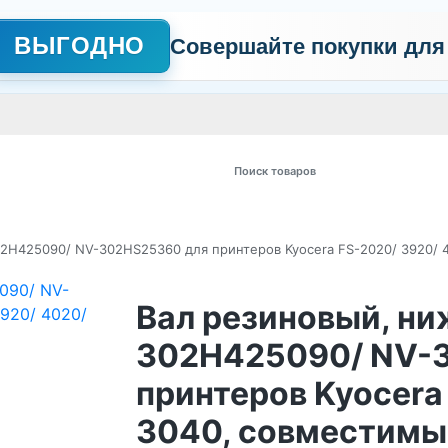
ВЫГОДНО
Совершайте покупки для
АЖНО
Сертификаты
Контакты
Промо
Политика обработки пер
 товаров
02H425090/ NV-302HS25360 для принтеров Kyocera FS-2020/ 3920/ 
Вал резиновый, ни
302H425090/ NV-
принтеров Kyocera
3040, совместимы