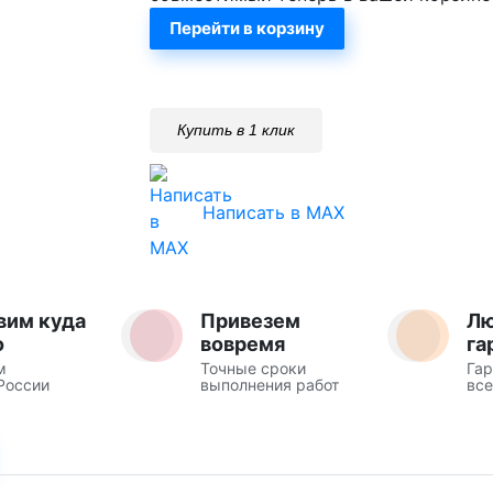
Перейти в корзину
Купить в 1 клик
Написать в MAX
вим куда
Привезем
Л
о
вовремя
га
м
Точные сроки
Гар
России
выполнения работ
все