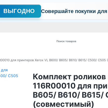
ВЫГОДНО
Совершайте покупки для
АЖНО
Сертификаты
Контакты
Промо
Политика обработки пер
 товаров
R00010 для принтеров Xerox VL B600/ B605/ B610/ B615/ C500/ C505
Комплект роликов 
116R00010 для при
B605/ B610/ B615/
(совместимый)