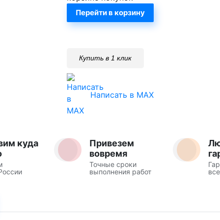
Перейти в корзину
Купить в 1 клик
Написать в MAX
вим куда
Привезем
Л
о
вовремя
га
м
Точные сроки
Гар
России
выполнения работ
все