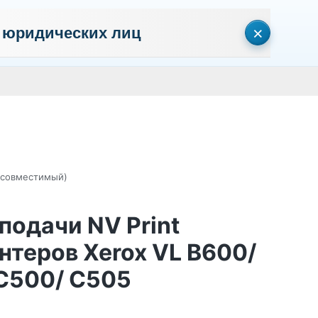
×
 юридических лиц
сональных данных
Пользовательское соглашение
Политика кон
Личный кабинет
0
0
Корзина
Поиск
пуста
 (совместимый)
подачи NV Print
нтеров Xerox VL B600/
 C500/ C505