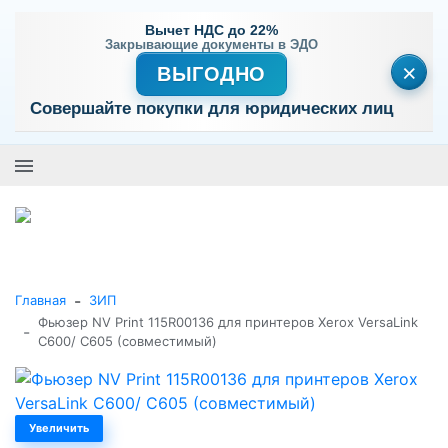
Вычет НДС до 22%
Закрывающие документы в ЭДО
×
ВЫГОДНО
Совершайте покупки для юридических лиц
+7 (495) 477-56-25
Заказать звонок
0
0
Каталог товаров
-
Главная
ЗИП
Фьюзер NV Print 115R00136 для принтеров Xerox VersaLink
-
C600/ C605 (совместимый)
Увеличить