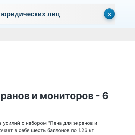
×
 юридических лиц
сональных данных
Пользовательское соглашение
Политика кон
Личный кабинет
0
0
Корзина
Поиск
пуста
ранов и мониторов - 6
 усилий с набором "Пена для экранов и
чает в себя шесть баллонов по 1.26 кг