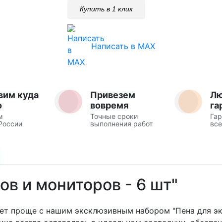
Купить в 1 клик
Написать в MAX
вим куда
Привезем
Л
о
вовремя
га
м
Точные сроки
Гар
России
выполнения работ
все
ов и мониторов - 6 шт"
нет проще с нашим эксклюзивным набором "Пена для экр