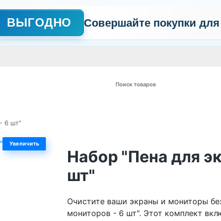
ВЫГОДНО
Совершайте покупки для
АЖНО
Сертификаты
Контакты
Промо
Политика обработки пер
 товаров
- 6 шт"
Увеличить
Набор "Пена для эк
шт"
Очистите ваши экраны и мониторы без
мониторов - 6 шт". Этот комплект вклю