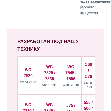
часть ежедневны
рабочих
процессов.
РАЗРАБОТАН ПОД ВАШУ
ТЕХНИКУ
C60
WC
WC
WC
/
7525 /
7545 /
7530
C70
7535
7556
WorkCentre
Digital
WorkCentre
WorkCentre
Color
550 /
WC
WC
J75 /
560 /
7830 /
7845 /