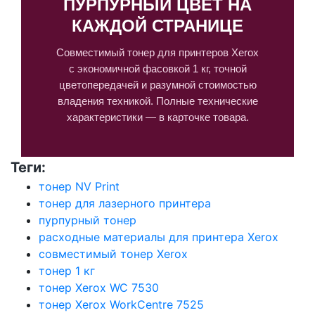
ПУРПУРНЫЙ ЦВЕТ НА
КАЖДОЙ СТРАНИЦЕ
Совместимый тонер для принтеров Xerox
с экономичной фасовкой 1 кг, точной
цветопередачей и разумной стоимостью
владения техникой. Полные технические
характеристики — в карточке товара.
Теги:
тонер NV Print
тонер для лазерного принтера
пурпурный тонер
расходные материалы для принтера Xerox
совместимый тонер Xerox
тонер 1 кг
тонер Xerox WC 7530
тонер Xerox WorkCentre 7525