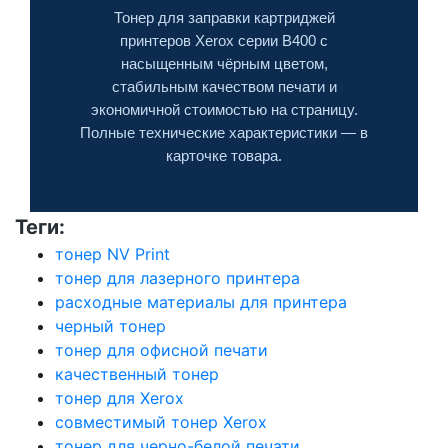
Тонер для заправки картриджей
принтеров Xerox серии B400 с
насыщенным чёрным цветом,
стабильным качеством печати и
экономичной стоимостью на страницу.
Полные технические характеристики — в
карточке товара.
Теги:
тонер NV Print
тонер для лазерного принтера
расходные материалы для принтера
черный тонер
тонер для офисной печати
качественный тонер
тонер для Xerox
совместимый тонер Xerox
тонер для черно-белой печати