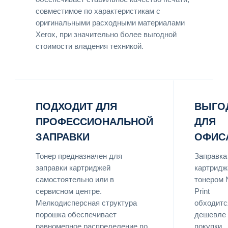
совместимое по характеристикам с
оригинальными расходными материалами
Xerox, при значительно более выгодной
стоимости владения техникой.
ПОДХОДИТ ДЛЯ
ВЫГО
ПРОФЕССИОНАЛЬНОЙ
ДЛЯ
ЗАПРАВКИ
ОФИС
Тонер предназначен для
Заправка
заправки картриджей
картридж
самостоятельно или в
тонером 
сервисном центре.
Print
Мелкодисперсная структура
обходитс
порошка обеспечивает
дешевле
равномерное распределение по
покупки