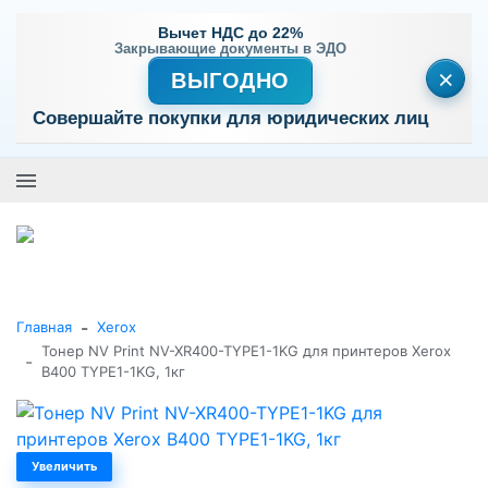
Вычет НДС до 22%
Закрывающие документы в ЭДО
×
ВЫГОДНО
Совершайте покупки для юридических лиц
+7 (495) 477-56-25
Заказать звонок
0
0
Каталог товаров
-
Главная
Xerox
Тонер NV Print NV-XR400-TYPE1-1KG для принтеров Xerox
-
B400 TYPE1-1KG, 1кг
Увеличить