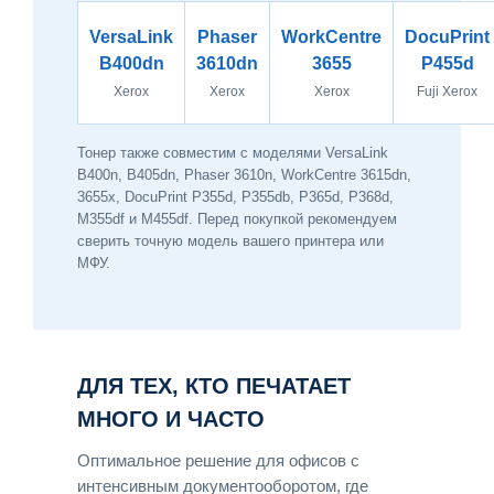
VersaLink
Phaser
WorkCentre
DocuPrint
B400dn
3610dn
3655
P455d
Xerox
Xerox
Xerox
Fuji Xerox
Тонер также совместим с моделями VersaLink
B400n, B405dn, Phaser 3610n, WorkCentre 3615dn,
3655x, DocuPrint P355d, P355db, P365d, P368d,
M355df и M455df. Перед покупкой рекомендуем
сверить точную модель вашего принтера или
МФУ.
ДЛЯ ТЕХ, КТО ПЕЧАТАЕТ
МНОГО И ЧАСТО
Оптимальное решение для офисов с
интенсивным документооборотом, где