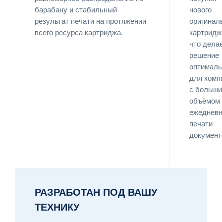
барабану и стабильный
нового
результат печати на протяжении
оригинал
всего ресурса картриджа.
картридж
что дела
решение
оптимал
для комп
с больш
объёмом
ежеднев
печати
документ
РАЗРАБОТАН ПОД ВАШУ
ТЕХНИКУ