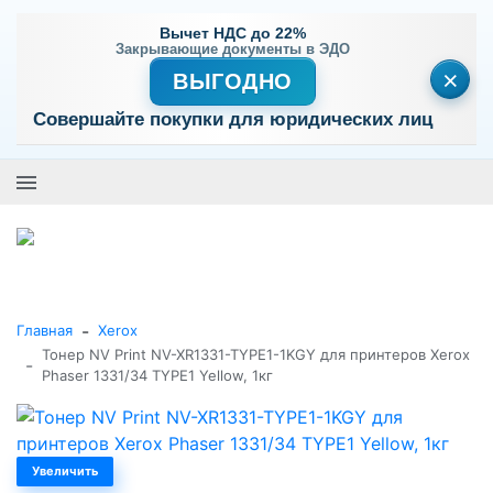
Вычет НДС до 22%
Закрывающие документы в ЭДО
×
ВЫГОДНО
Совершайте покупки для юридических лиц
+7 (495) 477-56-25
Заказать звонок
0
0
Каталог товаров
-
Главная
Xerox
Тонер NV Print NV-XR1331-TYPE1-1KGY для принтеров Xerox
-
Phaser 1331/34 TYPE1 Yellow, 1кг
Увеличить