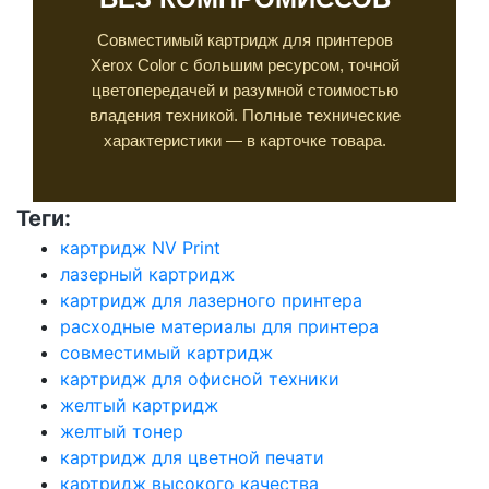
Совместимый картридж для принтеров
Xerox Color с большим ресурсом, точной
цветопередачей и разумной стоимостью
владения техникой. Полные технические
характеристики — в карточке товара.
Теги:
картридж NV Print
лазерный картридж
картридж для лазерного принтера
расходные материалы для принтера
совместимый картридж
картридж для офисной техники
желтый картридж
желтый тонер
картридж для цветной печати
картридж высокого качества