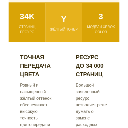
34K
3
Y
СТРАНИЦ
МОДЕЛИ XEROX
ЖЁЛТЫЙ ТОНЕР
РЕСУРС
COLOR
ТОЧНАЯ
РЕСУРС
ПЕРЕДАЧА
ДО 34 000
ЦВЕТА
СТРАНИЦ
Ровный и
Большой
насыщенный
заявленный
жёлтый оттенок
ресурс
обеспечивает
позволяет реже
высокую
думать о
точность
замене
цветопередачи
расходных