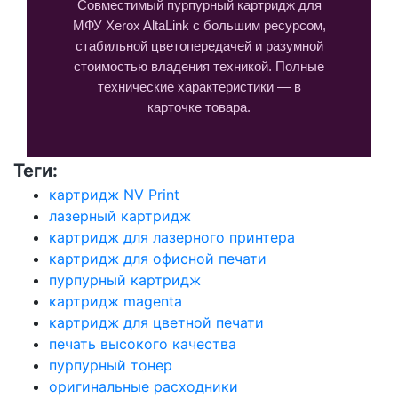
Совместимый пурпурный картридж для
МФУ Xerox AltaLink с большим ресурсом,
стабильной цветопередачей и разумной
стоимостью владения техникой. Полные
технические характеристики — в
карточке товара.
Теги:
картридж NV Print
лазерный картридж
картридж для лазерного принтера
картридж для офисной печати
пурпурный картридж
картридж magenta
картридж для цветной печати
печать высокого качества
пурпурный тонер
оригинальные расходники