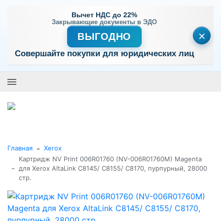
Вычет НДС до 22%
Закрывающие документы в ЭДО
×
ВЫГОДНО
Совершайте покупки для юридических лиц
+7 (495) 477-56-25
Заказать звонок
0
0
Каталог товаров
-
Главная
Xerox
Картридж NV Print 006R01760 (NV-006R01760M) Magenta
-
для Xerox AltaLink C8145/ C8155/ C8170, пурпурный, 28000
стр.