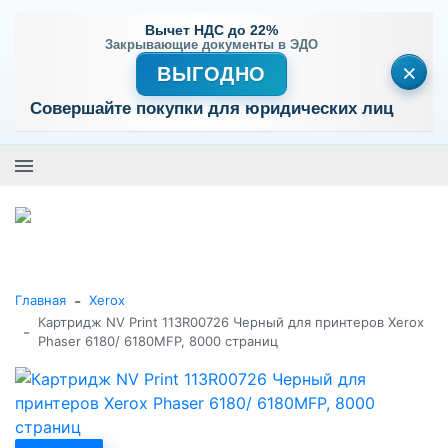
Вычет НДС до 22%
Закрывающие документы в ЭДО
×
ВЫГОДНО
Совершайте покупки для юридических лиц
+7 (495) 477-56-25
Заказать звонок
0
0
Каталог товаров
-
Главная
Xerox
Картридж NV Print 113R00726 Черный для принтеров Xerox
-
Phaser 6180/ 6180MFP, 8000 страниц