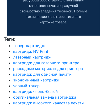
ресурсом 6000 страниц, стабильным
качеством печати и разумной
стоимостью владения техникой. Полные
технические характеристики — в
карточке товара.
Теги:
тонер-картридж
картридж NV Print
лазерный картридж
картридж для лазерного принтера
расходные материалы для принтера
картридж для офисной печати
экономичный картридж
черный тонер
картридж черно-белый
оригинальная замена картриджа
картридж высокого качества печати