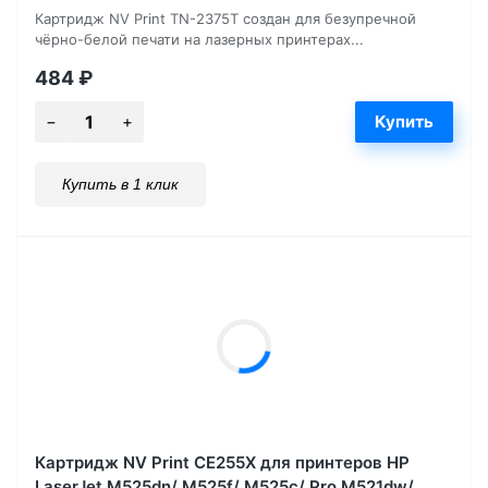
Картридж NV Print TN-2375T создан для безупречной
чёрно-белой печати на лазерных принтерах...
484
₽
Купить в 1 клик
Картридж NV Print CE255X для принтеров HP
LaserJet M525dn/ M525f/ M525c/ Pro M521dw/