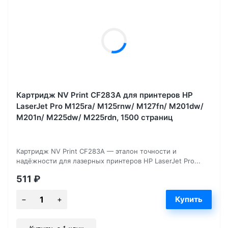
Картридж NV Print CF283A для принтеров HP
LaserJet Pro M125ra/ M125rnw/ M127fn/ M201dw/
M201n/ M225dw/ M225rdn, 1500 страниц
Картридж NV Print CF283A — эталон точности и
надёжности для лазерных принтеров HP LaserJet Pro...
511
₽