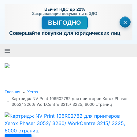
Вычет НДС до 22%
Закрывающие документы в ЭДО
×
ВЫГОДНО
Совершайте покупки для юридических лиц
+7 (495) 477-56-25
Заказать звонок
0
0
Каталог товаров
-
Главная
Xerox
Картридж NV Print 106R02782 для принтеров Xerox Phaser
-
3052/ 3260/ WorkCentre 3215/ 3225, 6000 страниц