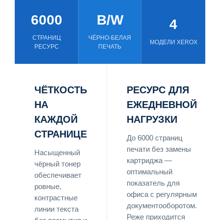
6000
B/W
4
СТРАНИЦ
ЧЁРНО-БЕЛАЯ
МОДЕЛИ XEROX
РЕСУРС
ПЕЧАТЬ
ЧЁТКОСТЬ
РЕСУРС ДЛЯ
НА
ЕЖЕДНЕВНОЙ
КАЖДОЙ
НАГРУЗКИ
СТРАНИЦЕ
До 6000 страниц
печати без замены
Насыщенный
картриджа —
чёрный тонер
оптимальный
обеспечивает
показатель для
ровные,
офиса с регулярным
контрастные
документооборотом.
линии текста
Реже приходится