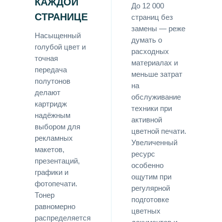
КАЖДОЙ
До 12 000
СТРАНИЦЕ
страниц без
замены — реже
Насыщенный
думать о
голубой цвет и
расходных
точная
материалах и
передача
меньше затрат
полутонов
на
делают
обслуживание
картридж
техники при
надёжным
активной
выбором для
цветной печати.
рекламных
Увеличенный
макетов,
ресурс
презентаций,
особенно
графики и
ощутим при
фотопечати.
регулярной
Тонер
подготовке
равномерно
цветных
распределяется