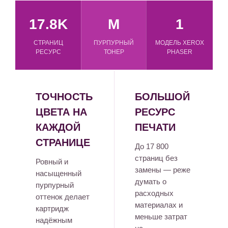
17.8K
M
1
СТРАНИЦ
ПУРПУРНЫЙ
МОДЕЛЬ XEROX
РЕСУРС
ТОНЕР
PHASER
ТОЧНОСТЬ
БОЛЬШОЙ
ЦВЕТА НА
РЕСУРС
КАЖДОЙ
ПЕЧАТИ
СТРАНИЦЕ
До 17 800
страниц без
Ровный и
замены — реже
насыщенный
думать о
пурпурный
расходных
оттенок делает
материалах и
картридж
меньше затрат
надёжным