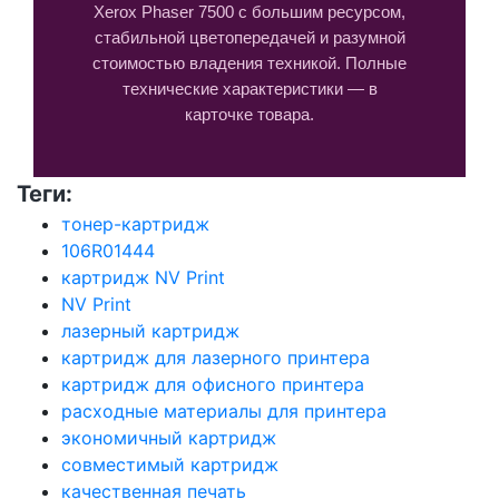
Xerox Phaser 7500 с большим ресурсом,
стабильной цветопередачей и разумной
стоимостью владения техникой. Полные
технические характеристики — в
карточке товара.
Теги:
тонер-картридж
106R01444
картридж NV Print
NV Print
лазерный картридж
картридж для лазерного принтера
картридж для офисного принтера
расходные материалы для принтера
экономичный картридж
совместимый картридж
качественная печать