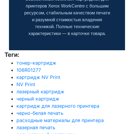
принтеров Xerox WorkCentre с большим
ресурсом, стабильным качеством печати
и разумной стоимостью владения
техникой. Полные технические
характеристики — в карточке товара.
Теги:
тонер-картридж
106R01277
картридж NV Print
NV Print
лазерный картридж
черный картридж
картридж для лазерного принтера
черно-белая печать
расходные материалы для принтера
лазерная печать