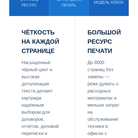
МОДЕЛЬ XEROX
РЕСУРС
ПЕЧАТЬ
ЧЁТКОСТЬ
БОЛЬШОЙ
НА КАЖДОЙ
РЕСУРС
СТРАНИЦЕ
ПЕЧАТИ
Насыщенный
До 8000
чёрный цвет и
страниц без
высокая
замены —
детализация
реже думать о
текста делают
расходных
картридж
материалах и
надёжным
меньше затрат
выбором для
на
договоров,
обслуживание
отчётов, деловой
техники в
переписки и
офисах с