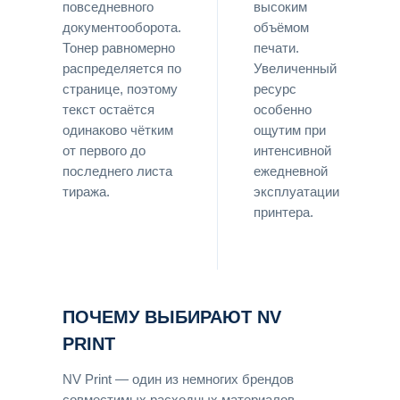
повседневного
высоким
документооборота.
объёмом
Тонер равномерно
печати.
распределяется по
Увеличенный
странице, поэтому
ресурс
текст остаётся
особенно
одинаково чётким
ощутим при
от первого до
интенсивной
последнего листа
ежедневной
тиража.
эксплуатации
принтера.
ПОЧЕМУ ВЫБИРАЮТ NV
PRINT
NV Print — один из немногих брендов
совместимых расходных материалов,