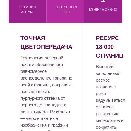
СТРАНИЦ
ПУРПУРНЫЙ
МОДЕЛЬ XEROX
РЕСУРС
ЦВЕТ
ТОЧНАЯ
РЕСУРС
ЦВЕТОПЕРЕДАЧА
18 000
СТРАНИЦ
Технология лазерной
печати обеспечивает
Высокий
равномерное
заявленный
распределение тонера по
ресурс
всей странице, сохраняя
позволяет
насыщенность
реже
пурпурного оттенка от
задумываться
первого до последнего
о замене
листа тиража. Результат
расходных
— чёткие цветные
материалов и
изображения и графики
сократить