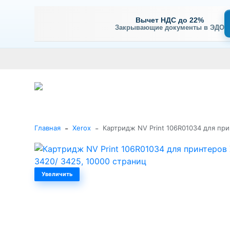
Вычет НДС до 22%
Закрывающие документы в ЭДО
Оплата
Доставка и самовывоз
Гарантия и сервис
В
+7 (495) 477-56-25
Заказать звонок
Каталог
-
-
Главная
Xerox
Картридж NV Print 106R01034 для при
Увеличить