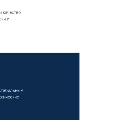
и качество
ски и
.
 стабильным
хнические