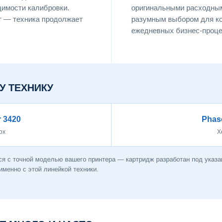
димости калибровки.
оригинальными расходны
т — техника продолжает
разумным выбором для ко
ежедневных бизнес-процес
У ТЕХНИКУ
 3420
Phas
ox
X
я с точной моделью вашего принтера — картридж разработан под указа
менно с этой линейкой техники.