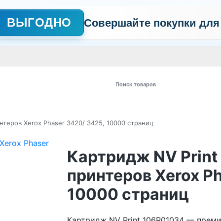
ВЫГОДНО
Совершайте покупки для
АЖНО
Сертификаты
Контакты
Промо
Политика обработки пер
 товаров
нтеров Xerox Phaser 3420/ 3425, 10000 страниц
Картридж NV Print
принтеров Xerox Ph
10000 страниц
Картридж NV Print 106R01034 — преми