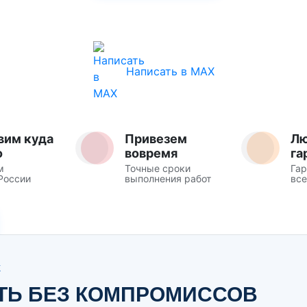
Написать в MAX
вим куда
Привезем
Л
о
вовремя
га
м
Точные сроки
Гар
России
выполнения работ
все
Ж
ТЬ БЕЗ КОМПРОМИССОВ