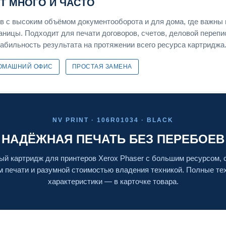
ЕТ МНОГО И ЧАСТО
 с высоким объёмом документооборота и для дома, где важны 
раницы. Подходит для печати договоров, счетов, деловой перепи
табильность результата на протяжении всего ресурса картриджа
ОМАШНИЙ ОФИС
ПРОСТАЯ ЗАМЕНА
NV PRINT · 106R01034 · BLACK
НАДЁЖНАЯ ПЕЧАТЬ БЕЗ ПЕРЕБОЕВ
й картридж для принтеров Xerox Phaser с большим ресурсом,
м печати и разумной стоимостью владения техникой. Полные те
характеристики — в карточке товара.