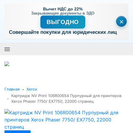
Вычет НДС до 22%
Закрывающие документы в ЭДО
×
ВЫГОДНО
Совершайте покупки для юридических лиц
+7 (495) 477-56-25
Заказать звонок
0
0
Каталог товаров
-
Главная
Xerox
Картридж NV Print 106R00654 Пурпурный для принтеров
-
Xerox Phaser 7750/ EX7750, 22000 страниц