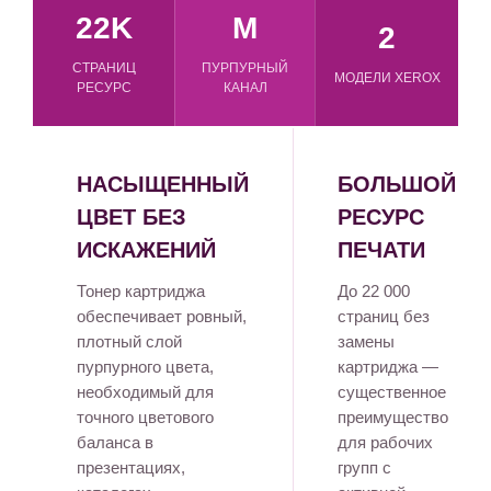
22K
M
2
СТРАНИЦ
ПУРПУРНЫЙ
МОДЕЛИ XEROX
РЕСУРС
КАНАЛ
НАСЫЩЕННЫЙ
БОЛЬШОЙ
ЦВЕТ БЕЗ
РЕСУРС
ИСКАЖЕНИЙ
ПЕЧАТИ
Тонер картриджа
До 22 000
обеспечивает ровный,
страниц без
плотный слой
замены
пурпурного цвета,
картриджа —
необходимый для
существенное
точного цветового
преимущество
баланса в
для рабочих
презентациях,
групп с